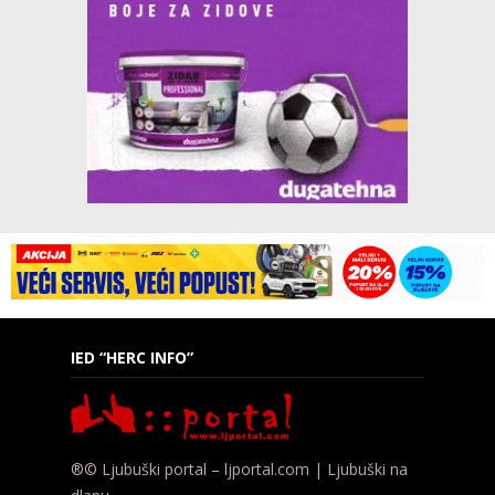
IED “HERC INFO”
®© Ljubuški portal – ljportal.com | Ljubuški na