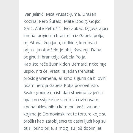
Ivan Jelinić, Ivica Prusac-Juma, Dražen
Kozina, Pero Šutalo, Mate Dodig, Gojko
Galić, Ante Petrušić i Ivo Zubac. Izgovarajući
imena poginulih branitelja iz Gabela polja,
mještana, župljana, rodbine, kumova i
prijatelja otpočelo je obilježavanje Dana
poginulih branitelja Gabela Polja.
Kao što reče župnik don Bernard, nitko nije
uspio, niti će, vratiti ni jedan trenutak
prošlog vremena, ali smo sigurni da bi ovih
osam heroja Gabela Polja ponovili isto.
Svake godine na isti dan stavimo cvijeće i
upalimo svijeće ne samo za ovih osam
imena uklesanih u kamenu, već i za one
kojima je Domovinski rat te torture koje su
prošli i kao zarobljenici te časni ljudi koji su
otišli puno prije, a mogli su još doprinijeti