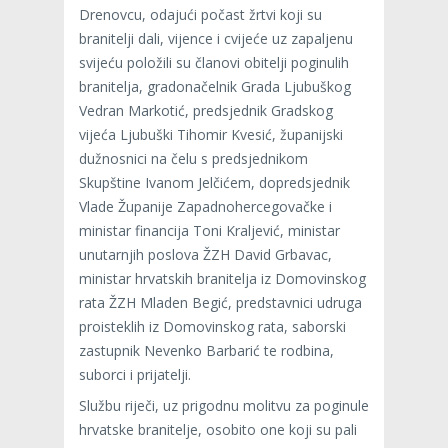
Drenovcu, odajući počast žrtvi koji su
branitelji dali, vijence i cvijeće uz zapaljenu
svijeću položili su članovi obitelji poginulih
branitelja, gradonačelnik Grada Ljubuškog
Vedran Markotić, predsjednik Gradskog
vijeća Ljubuški Tihomir Kvesić, županijski
dužnosnici na čelu s predsjednikom
Skupštine Ivanom Jelčićem, dopredsjednik
Vlade Županije Zapadnohercegovačke i
ministar financija Toni Kraljević, ministar
unutarnjih poslova ŽZH David Grbavac,
ministar hrvatskih branitelja iz Domovinskog
rata ŽZH Mladen Begić, predstavnici udruga
proisteklih iz Domovinskog rata, saborski
zastupnik Nevenko Barbarić te rodbina,
suborci i prijatelji.
Službu riječi, uz prigodnu molitvu za poginule
hrvatske branitelje, osobito one koji su pali