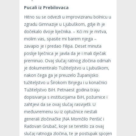
Pucali iz Prebilovaca
Hitno su se odvezli u improviziranu bolnicu u
zgradu Gimnazije u Ljubuškom, gdje ih je
dočekalo dvoje liječnika. – Kći mi je mrtva,
molim vas, spasite mi barem njega –
zavapio je i predao Filipa. Deset minuta
poslije liječnica je javila da je i mali dječak
preminuo. Ovaj slučaj ratnog zločina odmah
je dokumentiralo Tužiteljstvo u Ljubuškom,
nakon čega ga je preuzelo Županijsko
tužiteljstvo u Širokom Brijegu i u konačnici
Tužiteljstvo BiH. Petnaest godina traju
dopisivanja s institucijama BiH, požurnice i
zahtjevi da se ovaj slučaj rasvijetli. U
međuvremenu su iz optužnice nestali
generali zločinačke JNA Momčilo Perišić i
Radovan Grubač, koje se teretilo za ovaj
slučaj ratnoga zločina, te je postupak spojen