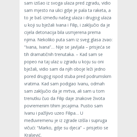
sam izišao iz svoga ulaza pred zgradu, vidio
sam mjesto na ulici gdje je pala ta raketa, a
to je baš između našeg ulaza i drugog ulaza
u koji su bježali Ivana i Filip, i zaključio da je
cijela detonacija bila usmjerena prema
njima. Nekoliko puta sam iz sveg glasa zvao:
“Ivana, Ivana”… Nije se javljala – prisjeća se
tih dramatičnih trenutaka. – Kad sam se
popeo na taj ulaz u zgradu u koju su oni
bježali, vidio sam da njih oboje leži jedno
pored drugog ispod stuba pred podrumskim
vratima. Kad sam podigao Ivanu, odmah
sam zaključio da je mrtva, ali sam u tom
trenutku čuo da Filip daje znakove života
povremenim tihim jecajima. Pustio sam
Ivanu i pažljivo uzeo Filipa… U
međuvremenu je iz zgrade izišla i supruga
vičući: “Marko, gdje su djeca” – prisjetio se
Kraljević.