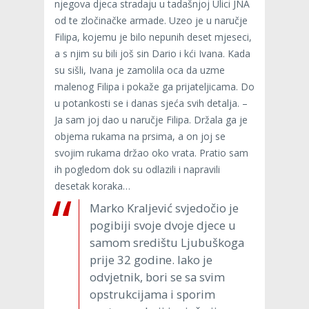
njegova djeca stradaju u tadašnjoj Ulici JNA
od te zločinačke armade. Uzeo je u naručje
Filipa, kojemu je bilo nepunih deset mjeseci,
a s njim su bili još sin Dario i kći Ivana. Kada
su sišli, Ivana je zamolila oca da uzme
malenog Filipa i pokaže ga prijateljicama. Do
u potankosti se i danas sjeća svih detalja. –
Ja sam joj dao u naručje Filipa. Držala ga je
objema rukama na prsima, a on joj se
svojim rukama držao oko vrata. Pratio sam
ih pogledom dok su odlazili i napravili
desetak koraka…
Marko Kraljević svjedočio je
pogibiji svoje dvoje djece u
samom središtu Ljubuškoga
prije 32 godine. Iako je
odvjetnik, bori se sa svim
opstrukcijama i sporim