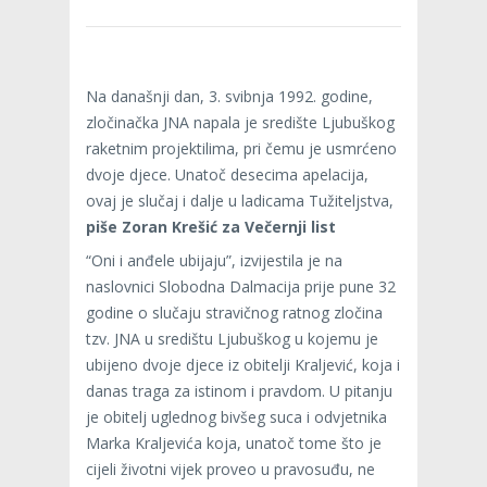
Na današnji dan, 3. svibnja 1992. godine,
zločinačka JNA napala je središte Ljubuškog
raketnim projektilima, pri čemu je usmrćeno
dvoje djece. Unatoč desecima apelacija,
ovaj je slučaj i dalje u ladicama Tužiteljstva,
piše Zoran Krešić za Večernji list
“Oni i anđele ubijaju”, izvijestila je na
naslovnici Slobodna Dalmacija prije pune 32
godine o slučaju stravičnog ratnog zločina
tzv. JNA u središtu Ljubuškog u kojemu je
ubijeno dvoje djece iz obitelji Kraljević, koja i
danas traga za istinom i pravdom. U pitanju
je obitelj uglednog bivšeg suca i odvjetnika
Marka Kraljevića koja, unatoč tome što je
cijeli životni vijek proveo u pravosuđu, ne