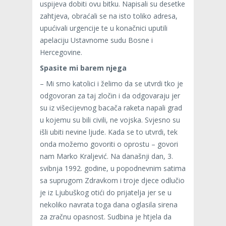
uspijeva dobiti ovu bitku. Napisali su desetke
zahtjeva, obraćali se na isto toliko adresa,
upućivali urgencije te u konačnici uputili
apelaciju Ustavnome sudu Bosne i
Hercegovine.
Spasite mi barem njega
– Mi smo katolici i želimo da se utvrdi tko je
odgovoran za taj zločin i da odgovaraju jer
su iz višecijevnog bacača raketa napali grad
u kojemu su bili civili, ne vojska. Svjesno su
išli ubiti nevine ljude. Kada se to utvrdi, tek
onda možemo govoriti o oprostu – govori
nam Marko Kraljević. Na današnji dan, 3.
svibnja 1992. godine, u popodnevnim satima
sa suprugom Zdravkom i troje djece odlučio
je iz Ljubuškog otići do prijatelja jer se u
nekoliko navrata toga dana oglasila sirena
za zračnu opasnost. Sudbina je htjela da