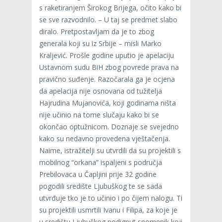
s raketiranjem Širokog Brijega, očito kako bi
se sve razvodnilo. – U taj se predmet slabo
diralo. Pretpostavljam da je to zbog
generala koji su iz Srbije – misli Marko
Kraljević. Prošle godine uputio je apelaciju
Ustavnom sudu BiH zbog povrede prava na
pravično suđenje. Razočarala ga je ocjena
da apelacija nije osnovana od tužitelja
Hajrudina Mujanovića, koji godinama ništa
nije učinio na tome slučaju kako bi se
okončao optužnicom. Doznaje se svejedno
kako su nedavno provedena vještačenja.
Naime, istražitelji su utvrdili da su projektili s
mobilnog “orkana” ispaljeni s područja
Prebilovaca u Čapljini prije 32 godine
pogodili središte Ljubuškog te se sada
utvrđuje tko je to učinio i po čijem nalogu. Ti
su projektili usmrtili Ivanu i Filipa, za koje je
u središtu Ljubuškog podignut spomenik koji