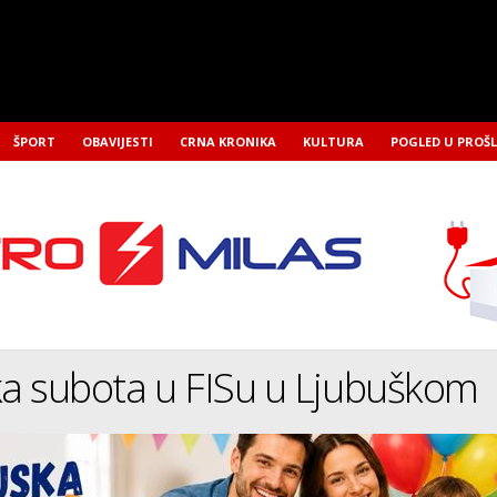
ŠPORT
OBAVIJESTI
CRNA KRONIKA
KULTURA
POGLED U PROŠ
ka subota u FISu u Ljubuškom