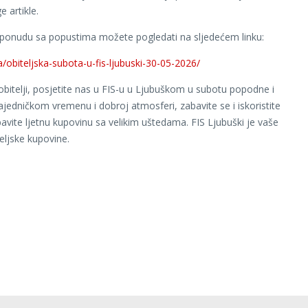
ge artikle.
ponudu sa popustima možete pogledati na sljedećem linku:
ba/obiteljska-subota-u-fis-ljubuski-30-05-2026/
bitelji, posjetite nas u FIS-u u Ljubuškom u subotu popodne i
zajedničkom vremenu i dobroj atmosferi, zabavite se i iskoristite
bavite ljetnu kupovinu sa velikim uštedama. FIS Ljubuški je vaše
teljske kupovine.