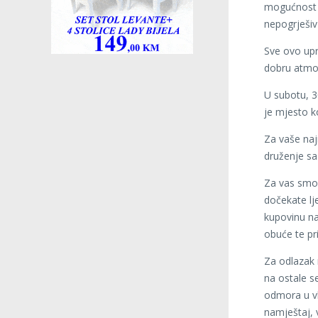
mogućnost d
nepogrješiv 
Sve ovo upr
dobru atmos
U subotu, 3
je mjesto k
Za vaše naj
druženje sa
Za vas smo 
dočekate lj
kupovinu na
obuće te pr
Za odlazak 
na ostale s
odmora u vla
namještaj, v