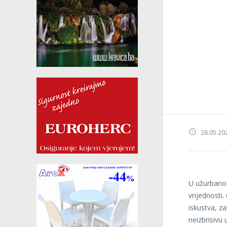
26.05.20
U užurbanom
vrijednosti.
iskustva, za
neizbrisiv