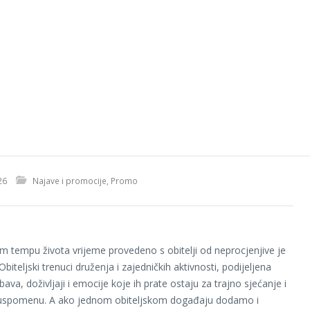
26
Najave i promocije
,
Promo
 tempu života vrijeme provedeno s obitelji od neprocjenjive je
 Obiteljski trenuci druženja i zajedničkih aktivnosti, podijeljena
bava, doživljaji i emocije koje ih prate ostaju za trajno sjećanje i
u uspomenu. A ako jednom obiteljskom događaju dodamo i