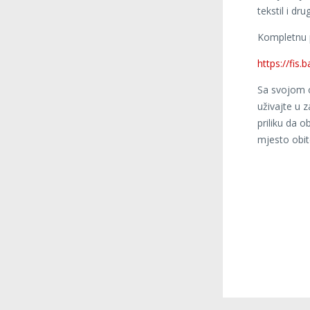
tekstil i dru
Kompletnu 
https://fis.
Sa svojom o
uživajte u 
priliku da o
mjesto obi