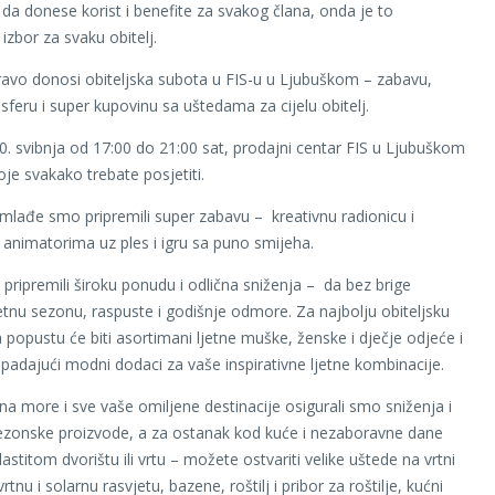
a donese korist i benefite za svakog člana, onda je to
izbor za svaku obitelj.
avo donosi obiteljska subota u FIS-u u Ljubuškom – zabavu,
feru i super kupovinu sa uštedama za cijelu obitelj.
0. svibnja od 17:00 do 21:00 sat, prodajni centar FIS u Ljubuškom
oje svakako trebate posjetiti.
mlađe smo pripremili super zabavu – kreativnu radionicu i
 animatorima uz ples i igru sa puno smijeha.
pripremili široku ponudu i odlična sniženja – da bez brige
etnu sezonu, raspuste i godišnje odmore. Za najbolju obiteljsku
 popustu će biti asortimani ljetne muške, ženske i dječje odjeće i
ipadajući modni dodaci za vaše inspirativne ljetne kombinacije.
na more i sve vaše omiljene destinacije osigurali smo sniženja i
ezonske proizvode, a za ostanak kod kuće i nezaboravne dane
stitom dvorištu ili vrtu – možete ostvariti velike uštede na vrtni
rtnu i solarnu rasvjetu, bazene, roštilj i pribor za roštilje, kućni