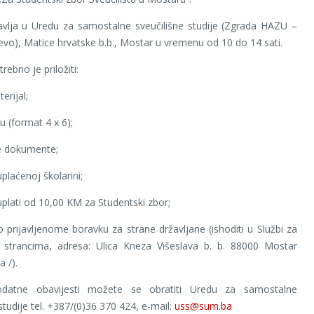
avlja u Uredu za samostalne sveučilišne studije (Zgrada HAZU –
ijevo), Matice hrvatske b.b., Mostar u vremenu od 10 do 14 sati.
trebno je priložiti:
erijal;
ju (format 4 x 6);
ne dokumente;
plaćenoj školarini;
uplati od 10,00 KM za Studentski zbor;
o prijavljenome boravku za strane državljane (ishoditi u Službi za
 strancima, adresa: Ulica Kneza Višeslava b. b. 88000 Mostar
 /).
datne obavijesti možete se obratiti Uredu za samostalne
studije tel. +387/(0)36 370 424, e-mail:
uss@sum.ba