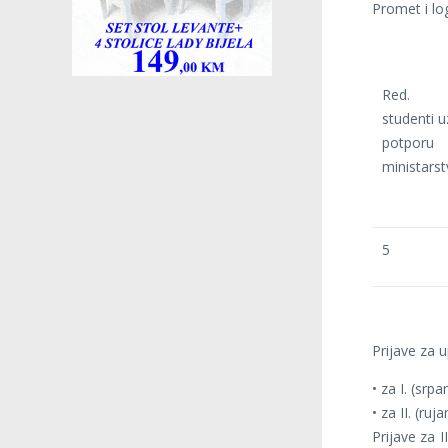
Promet i log
Red.
studenti u
potporu
ministarst
5
Prijave za u
•
za I. (srp
•
za II. (ru
Prijave za 