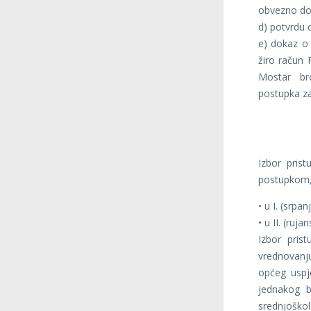
obvezno dos
d) potvrdu o
e) dokaz o
žiro račun 
Mostar br
postupka za
Izbor pris
postupkom, 
•
u I. (srpa
•
u II. (ruj
Izbor pris
vrednovan
općeg uspj
jednakog b
srednjošk