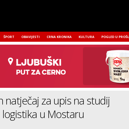
ŠPORT
OBAVIJESTI
CRNA KRONIKA
KULTURA
POGLED U PROŠ
 natječaj za upis na studij
 logistika u Mostaru