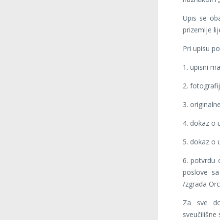
Upis se ob
prizemlje l
Pri upisu po
1. upisni mat
2. fotografi
3. original
4. dokaz o u
5. dokaz o 
6. potvrdu 
poslove sa
/zgrada Orca
Za sve do
sveučilišne 