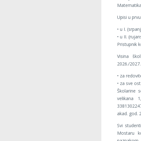
Matematika 
Upisi u prvu
•
u I. (srpa
•
u II. (ruj
Pristupnik 
Visina šk
2026./2027.
•
za redovit
•
za sve ost
Školarine 
velikana 
3381302247
akad. god. 2
Svi student
Mostaru k
naznakom „Z