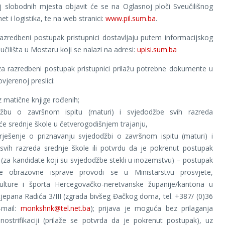
oj slobodnih mjesta objavit će se na Oglasnoj ploči Sveučilišnog
t i logistika, te na web stranici:
www.pil.sum.ba
.
razredbeni postupak pristupnici dostavljaju putem informacijskog
učilišta u Mostaru koji se nalazi na adresi:
upisi.sum.ba
za razredbeni postupak pristupnici prilažu potrebne dokumente u
 ovjerenoj preslici:
z matične knjige rođenih;
žbu o završnom ispitu (maturi) i svjedodžbe svih razreda
e srednje škole u četverogodišnjem trajanju,
rješenje o priznavanju svjedodžbi o završnom ispitu (maturi) i
svih razreda srednje škole ili potvrdu da je pokrenut postupak
 (za kandidate koji su svjedodžbe stekli u inozemstvu) – postupak
cije obrazovne isprave provodi se u Ministarstvu prosvjete,
kulture i športa Hercegovačko-neretvanske županije/kantona u
jepana Radića 3/III (zgrada bivšeg Đačkog doma, tel. +387/ (0)36
-mail:
monkshnk@tel.net.ba
); prijava je moguća bez prilaganja
nostrifikaciji (prilaže se potvrda da je pokrenut postupak), uz