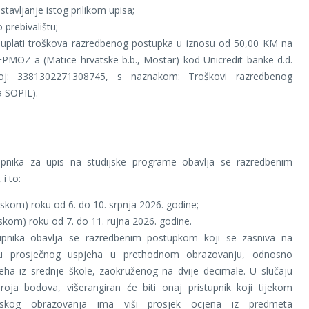
tavljanje istog prilikom upisa;
 prebivalištu;
 uplati troškova razredbenog postupka u iznosu od 50,00 KM na
FPMOZ-a (Matice hrvatske b.b., Mostar) kod Unicredit banke d.d.
oj: 3381302271308745, s naznakom: Troškovi razredbenog
 SOPIL).
tupnika za upis na studijske programe obavlja se razredbenim
i to:
njskom) roku od 6. do 10. srpnja 2026. godine;
anskom) roku od 7. do 11. rujna 2026. godine.
tupnika obavlja se razredbenim postupkom koji se zasniva na
ju prosječnog uspjeha u prethodnom obrazovanju, odnosno
eha iz srednje škole, zaokruženog na dvije decimale. U slučaju
roja bodova, višerangiran će biti onaj pristupnik koji tijekom
olskog obrazovanja ima viši prosjek ocjena iz predmeta