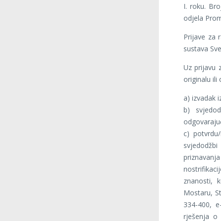
I. roku. Br
odjela Prome
Prijave za 
sustava Sve
Uz prijavu 
originalu ili
a) izvadak i
b) svjedod
odgovarajuć
c) potvrdu/
svjedodžbi 
priznavanja
nostrifika
znanosti, 
Mostaru, St
334-400, e
rješenja o 