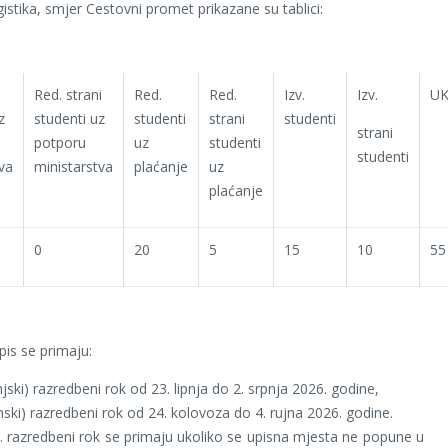
istika, smjer Cestovni promet prikazane su tablici:
Red. strani
Red.
Red.
Izv.
Izv.
U
z
studenti uz
studenti
strani
studenti
strani
potporu
uz
studenti
studenti
va
ministarstva
plaćanje
uz
plaćanje
0
20
5
15
10
55
pis se primaju:
anjski) razredbeni rok od 23. lipnja do 2. srpnja 2026. godine,
janski) razredbeni rok od 24. kolovoza do 4. rujna 2026. godine.
II. razredbeni rok se primaju ukoliko se upisna mjesta ne popune u