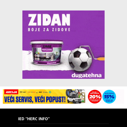
IED “HERC INFO”