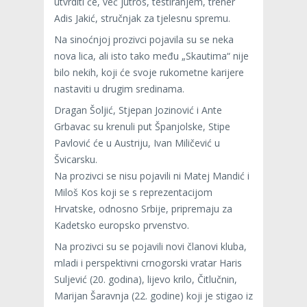
utvrditi će, već jutros, testiranjem, trener
Adis Jakić, stručnjak za tjelesnu spremu.
Na sinoćnjoj prozivci pojavila su se neka
nova lica, ali isto tako među „Skautima“ nije
bilo nekih, koji će svoje rukometne karijere
nastaviti u drugim sredinama.
Dragan Šoljić, Stjepan Jozinović i Ante
Grbavac su krenuli put Španjolske, Stipe
Pavlović će u Austriju, Ivan Miličević u
Švicarsku.
Na prozivci se nisu pojavili ni Matej Mandić i
Miloš Kos koji se s reprezentacijom
Hrvatske, odnosno Srbije, pripremaju za
Kadetsko europsko prvenstvo.
Na prozivci su se pojavili novi članovi kluba,
mladi i perspektivni crnogorski vratar Haris
Suljević (20. godina), lijevo krilo, Čitlučnin,
Marijan Šaravnja (22. godine) koji je stigao iz