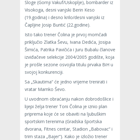
Sloge (Gornji Vakuf/Uskoplje), bombarder iz
Visokoga, desni vanjski Berin Keso
(19.godina) i desno krilo/desni vanjski iz
Čapljine Josip Buntić (22.godine).
Isto tako trener Čolina je prvoj momčadi
priključio Zlatka Ševu, Ivana Dedića, Josipa
Šimića, Patrika Pavičića i Juru Bubalu članove
izviđačeve selekcije 2004/2005 godište, koja
je prošle sezone osvojila titulu prvaka BiH u
svojoj konkurenciji.
Sa „Skautima“ će jedno vrijeme trenirati i
vratar Marnko Ševo.
U uvodnom obraćanju nakon dobrodošlice i
lijepi želja trener Toni Čolina je iznio plan
priprema koje će se obaviti na ljubuškim
sportskim terenima (Gradska športska
dvorana, Fitnes centar, Stadion „Babovac“ i
trim staza „Bajer“). Kako je izložio trener