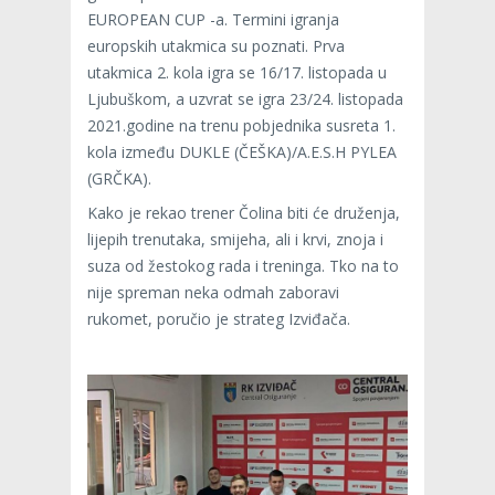
EUROPEAN CUP -a. Termini igranja
europskih utakmica su poznati. Prva
utakmica 2. kola igra se 16/17. listopada u
Ljubuškom, a uzvrat se igra 23/24. listopada
2021.godine na trenu pobjednika susreta 1.
kola između DUKLE (ČEŠKA)/A.E.S.H PYLEA
(GRČKA).
Kako je rekao trener Čolina biti će druženja,
lijepih trenutaka, smijeha, ali i krvi, znoja i
suza od žestokog rada i treninga. Tko na to
nije spreman neka odmah zaboravi
rukomet, poručio je strateg Izviđača.