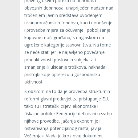
pravnog okvira poreza na dohodak i
obveznih doprinosa, unaprijeđen nadzor nad
trošenjem javnih sredstava uvođenjem
izvanproračunskih fondova, kao i donošenje
i provedba mjera za očuvanje i poboljšanje
kupovne moći građana, s naglaskom na
ugrožene kategorije stanovništva. Na tome
se neće stati jer je najavljeno povećanje
produktivnosti poslovnih subjekata i
smanjenje ili ukidanje troškova, naknada i
pristojbi koje opterećuju gospodarsku
aktivnost.
S obzirom na to da je provedba strukturnih
reformi glavni preduvjet za pristupanje EU,
tako su i strateški ciljevi ekonomske i
fiskalne politike Federacije definirani u svrhu
njihove provedbe, jačanja ekonomije i
ostvarivanja potencijalnog rasta, javlja
Večernjak. Vlada je kroz ovaj dokument