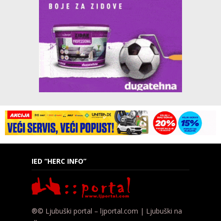
IED “HERC INFO”
®© Ljubuški portal – ljportal.com | Ljubuški na