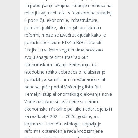
za poboljšanje ukupne situacije i odnosa na
relaciji dvaju entiteta, s fokusom na suradnji
u području ekonomije, infrastrukture,
porezne politike, ali i drugih projekata i
reformi, može se izvući zaključak kako je
politički sporazum HDZ-a BiH i stranaka
“trojke” u važnim segmentima pokazao
svoju snagu te time trasirao put
ekonomskom jačanju Federacije, uz
istodobno toliko dobrodošlo relaksiranje
političkih, a samim tim i međunacionalnih
odnosa, piše portal Večernjeg lista BiH.
Temeljni stup ekonomskog djelovanja nove
Vlade nedavno su usvojene smjernice
ekonomske i fiskalne politike Federacije BiH
za razdoblje 2024. – 2026. godine, a u
kojima se, između ostaloga, najavljuje
reforma opterećenja rada kroz izmjene