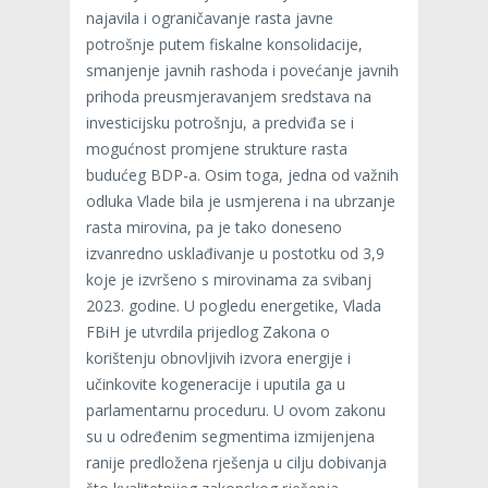
najavila i ograničavanje rasta javne
potrošnje putem fiskalne konsolidacije,
smanjenje javnih rashoda i povećanje javnih
prihoda preusmjeravanjem sredstava na
investicijsku potrošnju, a predviđa se i
mogućnost promjene strukture rasta
budućeg BDP-a. Osim toga, jedna od važnih
odluka Vlade bila je usmjerena i na ubrzanje
rasta mirovina, pa je tako doneseno
izvanredno usklađivanje u postotku od 3,9
koje je izvršeno s mirovinama za svibanj
2023. godine. U pogledu energetike, Vlada
FBiH je utvrdila prijedlog Zakona o
korištenju obnovljivih izvora energije i
učinkovite kogeneracije i uputila ga u
parlamentarnu proceduru. U ovom zakonu
su u određenim segmentima izmijenjena
ranije predložena rješenja u cilju dobivanja