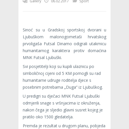
Gallery
06.02.2017
Šport
Sinoć su u Gradskoj sportskoj dvorani u
Ljubuškom malonogometaši hrvatskog
prvoligaša Futsal Dinamo odigrali utakmicu
humanitarnog karaktera protiv domaćina
MNK Futsal Ljubuški.
Svi posjetitelji koji su kupili ulaznicu po
simboličnoj cijeni od 5 KM pomogli su rad
humanitarne udruge roditelja djece s
posebnim potrebama „Duga“ iz Ljubuškog.
U predigri su dječaci MNK Futsal Ljubuški
odmjerili snage s vršnjacima iz okruženja,
nakon čega je sljedio glavni susret kojeg je
pratilo oko 1500 gledatelja.
Premda je rezultat u drugom planu, pobjeda