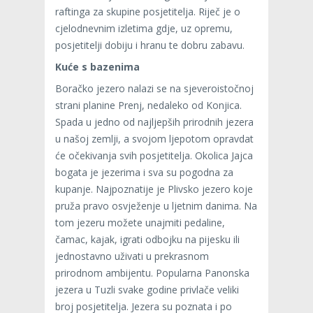
raftinga za skupine posjetitelja. Riječ je o
cjelodnevnim izletima gdje, uz opremu,
posjetitelji dobiju i hranu te dobru zabavu.
Kuće s bazenima
Boračko jezero nalazi se na sjeveroistočnoj
strani planine Prenj, nedaleko od Konjica.
Spada u jedno od najljepših prirodnih jezera
u našoj zemlji, a svojom ljepotom opravdat
će očekivanja svih posjetitelja. Okolica Jajca
bogata je jezerima i sva su pogodna za
kupanje. Najpoznatije je Plivsko jezero koje
pruža pravo osvježenje u ljetnim danima. Na
tom jezeru možete unajmiti pedaline,
čamac, kajak, igrati odbojku na pijesku ili
jednostavno uživati u prekrasnom
prirodnom ambijentu. Popularna Panonska
jezera u Tuzli svake godine privlače veliki
broj posjetitelja. Jezera su poznata i po