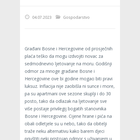
04.07.2023
Gospodarstvo
Građani Bosne i Hercegovine od prosječnih
plaća teško da mogu izdvojiti novac za
sedmodnevno ljetovanje na moru. Godišnji
odmor za mnoge građane Bosne i
Hercegovine ove bi godine mogao biti pravi
luksuz. Inflacija nije zaobišla ni sunce i more,
pa su apartmani ove sezone skuplji i do 30
posto, tako da odlazak na ljetovanje sve
više postaje privilegij bogatih stanovnika
Bosne i Hercegovine. Cijene hrane i pića na
obali odletjele su u nebo, tako da obitelji
traže neku alternativu kako barem djeci
priuštiti neki pristojan odmor s uživanjem u