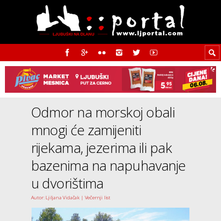
Odmor na morskoj obali
mnogi će zamijeniti
rijekama, jezerima ili pak
bazenima na napuhavanje
u dvorištima
Autor: Ljiljana Vidačak | Večernji list