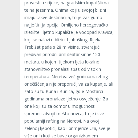
provesti uz rijeke, na gradskim kupalištima
te na jezerima. Onima koji u svojoj blizini
imaju takve destinacija, to je zasigurno
najjeftinija opcija. Omiljeno hercegovačko
izletište i ljetno kupalište je vodopad Kravica,
koji se nalazi u blizini Ljubuškog. Rijeka
Trebižat pada s 28 m visine, stvarajući
predivan prirodni amfiteatar širine 120
metara, u kojem tijekom ljeta lokalno
stanovništvo pronalazi spas od visokih
temperatura. Neretva već godinama zbog
onečišćenja nije preporučljiva za kupanje, ali
zato su tu Buna i Bunica, gdje Mostarci
godinama pronalaze ljetno osvježenje. Za
one koji su za odmor u mogućnosti i
spremni izdvojiti nešto novca, tu je i sve
popularniji rafting na Neretvi. Na ovoj
zelenoj ljepotici, kao i primjerice Uni, sve je
više onih koji se bave organiziranjem