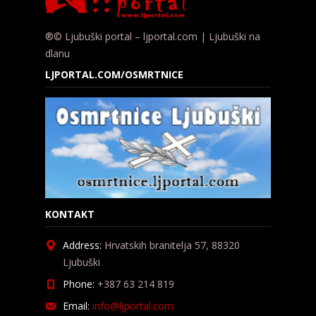
®© Ljubuški portal – ljportal.com | Ljubuški na
dlanu
LJPORTAL.COM/OSMRTNICE
KONTAKT
Address:
Hrvatskih branitelja 57, 88320
Ljubuški
Phone:
+387 63 214 819
Email:
info@ljportal.com