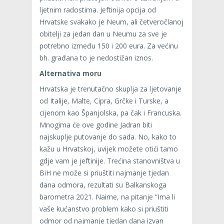
ljetnim radostima. Jeftinija opcija od
Hrvatske svakako je Neum, ali četveročlanoj
obitelji za jedan dan u Neumu za sve je
potrebno između 150 i 200 eura. Za većinu
bh. građana to je nedostižan iznos.
Alternativa moru
Hrvatska je trenutačno skuplja za ljetovanje
od Italije, Malte, Cipra, Grčke i Turske, a
cijenom kao Španjolska, pa čak i Francuska.
Mnogima će ove godine Jadran biti
najskuplje putovanje do sada. No, kako to
kažu u Hrvatskoj, uvijek možete otići tamo
gdje vam je jeftinije. Trećina stanovništva u
BiH ne može si priuštiti najmanje tjedan
dana odmora, rezultati su Balkanskoga
barometra 2021. Naime, na pitanje “Ima li
vaše kućanstvo problem kako si priuštiti
odmor od najmanje tjedan dana izvan