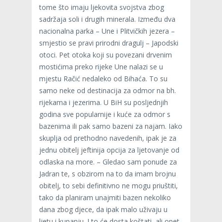
tome što imaju ljekovita svojstva zbog
sadržaja soli i drugih minerala. Između dva
nacionalna parka – Une i Plitvičkih jezera –
smjestio se pravi prirodni dragulj – Japodski
otoci. Pet otoka koji su povezani drvenim
mostićima preko rijeke Une nalazi se u
mjestu Račić nedaleko od Bihaća. To su
samo neke od destinacija za odmor na bh.
rijekama i jezerima. U BiH su posljednjih
godina sve popularnije i kuće za odmor s
bazenima ili pak samo bazeni za najam. Iako
skuplja od prethodno navedenih, ipak je za
jednu obitelj jeftinija opcija za ljetovanje od
odlaska na more. – Gledao sam ponude za
Jadran te, s obzirom na to da imam brojnu
obitelj, to sebi definitivno ne mogu priuštiti,
tako da planiram unajmiti bazen nekoliko
dana zbog djece, da ipak malo uživaju u
ljetu i kupanju. I to će dosta koštati, ali opet