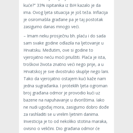
kuće?” 33% ispitanika iz BiH kazalo je da
ima. Ovog ljeta situacija je još teža. Inflacija
je osiromašila građane pa je taj postotak
zasigurno danas mnogo veći.
– Imam neku prosječnu bh. plaću i do sada
sam svake godine odlazila na ljetovanje u
Hrvatsku. Međutim, ove si godine to
vjerojatno neću moći priuštiti. Plaća je ista,
troškovi života znatno veći nego prije, a u
Hrvatskoj je sve dvostruko skuplje nego lani.
Tako da vjerojatno ostajem kući kaže nam
jedna sugrađanka. I proteklih ljeta ogroman
broj građana odmor je provodio kući uz
bazene na napuhavanje u dvorištima. Iako
ne nudi ugođaj mora, zasigurno dobro dođe
za rashladiti se u vrelim ljetnim danima.
Investicija je to od nekoliko stotina maraka,
ovisno o veličini. Dio građana odmor će