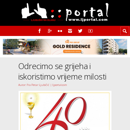
Odrecimo se grijeha i
iskoristimo vrijeme milosti
Autor: Fra Petar Ljubičić | ljportal.com