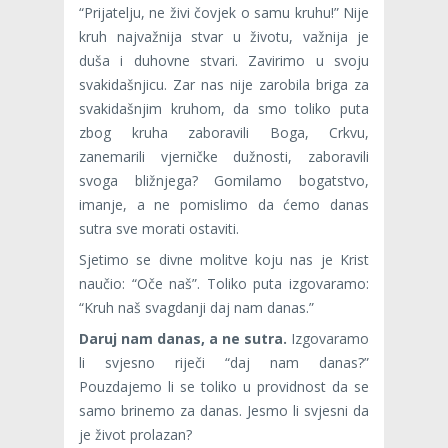
“Prijatelju, ne živi čovjek o samu kruhu!” Nije
kruh najvažnija stvar u životu, važnija je
duša i duhovne stvari. Zavirimo u svoju
svakidašnjicu. Zar nas nije zarobila briga za
svakidašnjim kruhom, da smo toliko puta
zbog kruha zaboravili Boga, Crkvu,
zanemarili vjerničke dužnosti, zaboravili
svoga bližnjega? Gomilamo bogatstvo,
imanje, a ne pomislimo da ćemo danas
sutra sve morati ostaviti.
Sjetimo se divne molitve koju nas je Krist
naučio: “Oče naš”. Toliko puta izgovaramo:
“Kruh naš svagda­nji daj nam danas.”
Daruj nam danas, a ne sutra.
Izgovaramo
li svjesno riječi “daj nam da­nas?”
Pouzdajemo li se toliko u providnost da se
samo brinemo za danas. Jesmo li svjesni da
je ži­vot prolazan?