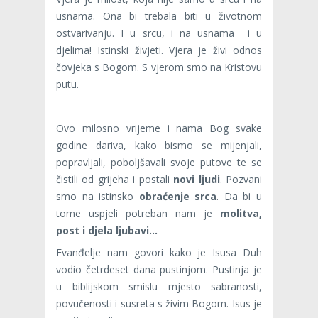
usnama. Ona bi trebala biti u životnom
ostvarivanju. I u srcu, i na usnama i u
djelima! Istinski živjeti. Vjera je živi odnos
čovjeka s Bogom. S vjerom smo na Kristovu
putu.
Ovo milosno vrijeme i nama Bog svake
godine dariva, kako bismo se mijenjali,
popravljali, poboljšavali svoje putove te se
čistili od grijeha i postali
novi
ljudi
. Pozvani
smo na istinsko
obraćenje
srca
. Da bi u
tome uspjeli potreban nam je
molitva,
post i djela ljubavi…
Evanđelje nam govori kako je Isusa Duh
vodio četrdeset dana pustinjom. Pustinja je
u biblijskom smislu mjesto sabranosti,
povučenosti i susreta s živim Bogom. Isus je