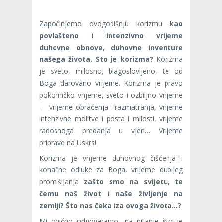
Započinjemo ovogodišnju korizmu
kao
povlašteno i intenzivno vrijeme
duhovne obnove, duhovne inventure
našega života. Što je korizma?
Korizma
je sveto, milosno, blagoslovljeno, te od
Boga daro­vano vrijeme. Korizma je pravo
pokorničko vrijeme, sveto i ozbiljno vrijeme
– vrijeme obraćenja i razmatranja, vrijeme
intenzivne molitve i posta i milosti, vrijeme
radosnoga predanja u vjeri… Vrijeme
priprave na Uskrs!
Korizma je vrijeme duhovnog čišćenja i
konačne odluke za Boga, vrijeme dubljeg
promišljanja
za­što smo na svijetu, te
čemu naš život i naše življenje na
zemlji? Što nas čeka iza ovoga života…?
Mi obično odgovaramo, na pitanje što je