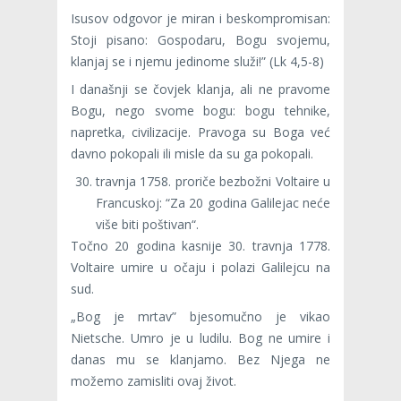
Isusov odgovor je miran i beskompromisan:
Stoji pisano: Gospodaru, Bogu svojemu,
klanjaj se i njemu jedinome služi!” (Lk 4,5-8)
I današnji se čovjek klanja, ali ne pravome
Bogu, nego svome bogu: bogu tehnike,
napretka, civilizacije. Pravoga su Boga već
davno pokopali ili misle da su ga pokopali.
travnja 1758. proriče bezbožni Voltaire u
Francuskoj: “Za 20 godina Galilejac neće
više biti poštivan“.
Točno 20 godina kasnije 30. travnja 1778.
Voltaire umire u očaju i polazi Galilejcu na
sud.
„Bog je mrtav” bjesomučno je vikao
Nietsche. Umro je u ludilu. Bog ne umire i
danas mu se klanjamo. Bez Njega ne
možemo zamisliti ovaj život.