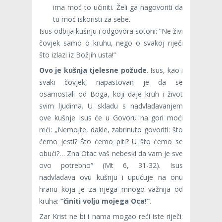
ima moć to učiniti. Želi ga nagovoriti da
tu moć iskoristi za sebe.
Isus odbija kušnju i odgovora sotoni: “Ne živi
čovjek samo o kruhu, nego o svakoj riječi
što izlazi iz Božjih usta!“
Ovo je kušnja tjelesne požude
. Isus, kao i
svaki čovjek, napastovan je da se
osamostali od Boga, koji daje kruh i život
svim ljudi­ma. U skladu s nadvladavanjem
ove kušnje Isus će u Govoru na gori moći
reći: „Nemojte, dakle, zabrinuto govoriti: što
ćemo jesti? Što ćemo piti? U što ćemo se
obući?… Zna Otac vaš nebeski da vam je sve
ovo potrebno“ (Mt 6, 31-32). Isus
nadvladava ovu kušnju i upućuje na onu
hranu koja je za nje­ga mnogo važnija od
kruha:
“činiti volju mojega Oca!”
.
Zar Krist ne bi i nama mogao reći iste riječi: