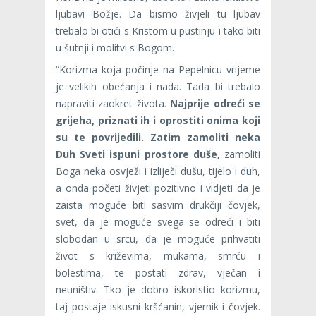
ljubavi Božje. Da bismo živjeli tu ljubav
trebalo bi otići s Kristom u pustinju i tako biti
u šutnji i molitvi s Bogom.
“Korizma koja počinje na Pepelnicu vrijeme
je velikih obećanja i nada. Tada bi trebalo
napraviti zaokret života.
Najprije odreći se
grijeha, priznati ih i oprostiti onima koji
su te povrijedili. Zatim zamoliti neka
Duh Sveti ispuni prostore duše,
zamoliti
Boga neka osvježi i izliječi dušu, tijelo i duh,
a onda početi živjeti pozitivno i vidjeti da je
zaista moguće biti sasvim drukčiji čovjek,
svet, da je moguće svega se odreći i biti
slobodan u srcu, da je moguće prihvatiti
život s križevima, mukama, smrću i
bolestima, te postati zdrav, vječan i
neuništiv. Tko je dobro iskoristio korizmu,
taj postaje iskusni kršćanin, vjernik i čovjek.