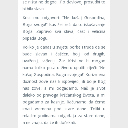
se ništa ne dogodi. Po đavlovoj prosudbi to
bi bila slava.
Krist mu odgovori: “Ne kušaj Gospodina,
Boga svoga!“ Isus želi reći da to iskušavanje
Boga. Zapravo sva slava, čast i veličina
pripada Bogu.
Koliko je danas u svijetu borbe i truda da se
bude slavan i čašćen, bolji od drugih,
uvaženiji, viđeniji. Zar Krist ne bi mogao
nama toliko puta u životu uputiti riječi: “Ne
kušaj Gospodina, Boga svojega!” Korizmena
dužnost zove nas k ispovijedi, ili bolje Bog
nas zove, a mi odgađamo. Naš je život
daleko od pravoga kršćanskog života, a mi
odgađamo za kasni­je. Računamo da ćemo
imati vremena pod stare dane. Toliki u
mladim godinama odgađaju za stare dane,
a ne znaju, da će ih dočekati.