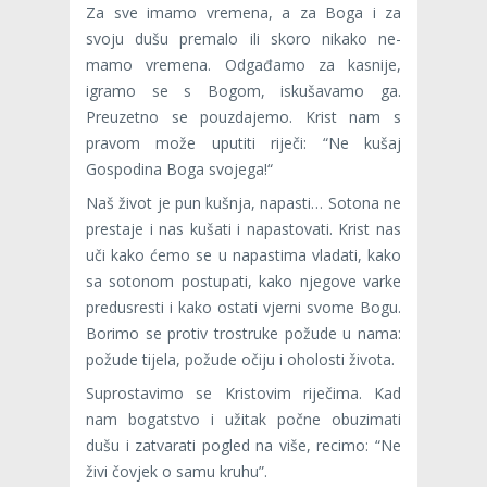
Za sve imamo vremena, a za Boga i za
svoju dušu premalo ili skoro nikako ne­
mamo vremena. Odgađamo za kasnije,
igramo se s Bogom, iskušavamo ga.
Preuzetno se pouzdajemo. Krist nam s
pravom može uputiti riječi: “Ne kušaj
Gospodina Boga svojega!“
Naš život je pun kušnja, napasti… Sotona ne
prestaje i nas kušati i napastovati. Krist nas
uči kako ćemo se u napastima vladati, kako
sa sotonom postupati, kako njegove varke
predusresti i kako ostati vjerni svome Bogu.
Borimo se protiv trostruke požude u nama:
požude tijela, požude očiju i oholosti života.
Suprostavimo se Kristovim riječima. Kad
nam bogatstvo i užitak počne obuzimati
dušu i zatvarati pogled na više, recimo: “Ne
živi čovjek o samu kruhu”.