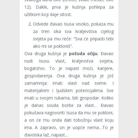
12). Dakle, prva je kušnja pohlepa za
užitkom koji daje sitost.
Odvede đavao Isusa visoko, pokaza mu
za tren oka sva kraljevstva cijelog
svijeta pa mu reče: “Sva će pripasti tebi
ako mi se pokloniš”.
Ova druga kušnja je
požuda očiju.
Đavao
nudi Isusu vlast, kraljevstva svijeta,
bogatstvo. To je napast moći, karijere,
gospodarenja. Ova druga kušnja je još
zamamnija: imati vlast nad svime. I
materijalnim i ljudskim potencijalima. Sve
imati u svojim rukama, biti gospodar. Koliko
je danas svuda borbe za vlast… Đavao
pokušava nagovoriti Isusa da mu se pokloni,
a on će mu onda dati tobožnju vlast koju
ima. A zapravo, on je uopće nema…To je
đavolska laž, napast…