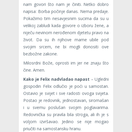
nam govori što nam je činiti. Netko dobro
napisa: Borba počinje danas. Nema predaje.
Pokažimo tim nesavjesnim sucima da su u
velikoj zabludi kada govore o izboru žene, a
niječu nevinom nerođenom djetetu pravo na
život. Da su ih njihove mame ubile pod
svojim srcem, ne bi mogli donositi ove
bezbožne zakone.
Milosrdni Bože, oprosti im jer ne znaju što
čine. Amen.
Kako je Felix nadvladao napast
– Ugledni
gospodin Felix odlučio je poći u samostan.
Ostavio je svijet i sve radosti ovoga svijeta.
Postao je redovnik, jednostavan, siromašan
i u svemu poslušan svojim poglavarima.
Redovnička su pravila bila stroga, ali ih je s
voljom izvršavao. Jedino se nije mogao
priučiti na samostansku hranu.