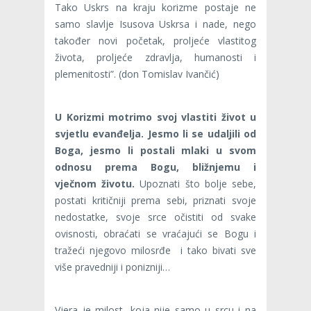
Tako Uskrs na kraju korizme postaje ne
samo slavlje Isusova Uskrsa i nade, nego
također novi početak, proljeće vlastitog
života, proljeće zdravlja, humanosti i
plemenitosti”. (don Tomislav Ivančić)
U Korizmi motrimo svoj vlastiti život u
svjetlu evanđelja. Jesmo li se udaljili od
Boga, jesmo li postali mlaki u svom
odnosu prema Bogu, bližnjemu i
vječnom životu.
Upoznati što bolje sebe,
postati kritičniji prema sebi, priznati svoje
nedostatke, svoje srce očistiti od svake
ovisnosti, obraćati se vraćajući se Bogu i
tražeći njegovo milosrđe i tako bivati sve
više pravedniji i ponizniji…
Vjera je milost, koja nije samo u srcu i na