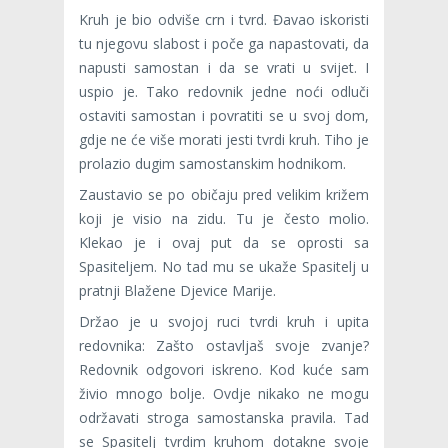
Kruh je bio odviše crn i tvrd. Đavao iskoristi
tu njegovu slabost i poče ga napastovati, da
napusti samostan i da se vrati u svijet. I
uspio je. Tako redovnik jedne noći odluči
ostaviti samostan i povratiti se u svoj dom,
gdje ne će više morati jesti tvrdi kruh. Tiho je
prolazio dugim samostanskim hodnikom.
Zaustavio se po običaju pred velikim križem
koji je visio na zidu. Tu je često molio.
Klekao je i ovaj put da se oprosti sa
Spasiteljem. No tad mu se ukaže Spasitelj u
pratnji Blažene Djevice Marije.
Držao je u svojoj ruci tvrdi kruh i upita
redovnika: Zašto ostavljaš svoje zvanje?
Redovnik odgovori iskreno. Kod kuće sam
živio mnogo bolje. Ovdje nikako ne mogu
održavati stroga samostanska pravila. Tad
se Spasitelj tvrdim kruhom dotakne svoje