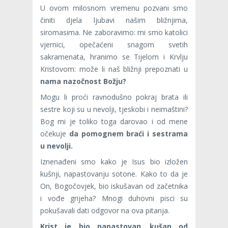
U ovom milosnom vremenu pozvani smo
činiti djela ljubavi našim bližnjima,
siromasima. Ne zaboravimo: mi smo katolici
vjernici, opečaćeni snagom svetih
sakramenata, hranimo se Tijelom i Krvlju
Kristovom: može li naš bližnji prepoznati u
nama nazočnost Božju?
Mogu li proći ravnodušno pokraj brata ili
sestre koji su u nevolji, tjeskobi i neimaštini?
Bog mi je toliko toga darovao i od mene
očekuje
da pomognem braći i sestrama
u nevolji.
Iznenađeni smo kako je Isus bio izložen
kušnji, napastovanju sotone. Kako to da je
On, Bogočovjek, bio iskušavan od začetnika
i vođe grijeha? Mnogi duhovni pisci su
pokušavali dati odgovor na ova pitanja.
Krist je bio napastovan
ku
š
an od