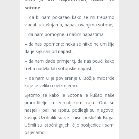
,
sotone:
– da bi nam pokazao kako se mi trebamo
vladati u kušnjama, napastovanjima sotone;
– da nam pomogne u našim napastima;
– da nas opomene: neka se nitko ne umišlja
da je siguran od napasti;
– da nam dade primjer tj. da nas pouči kako
treba nadvladati sotonske napasti.
– da nam ulije povjerenje u Božje milosrđe
koje je veliko i neizmjerno.
Sjetimo se kako je Sotona je kušao naše
praroditelje u zemaljskom raju. Oni su
nasjeli i pali na ispitu, podlegli su njegovoj
kušnji. Uzoholili su se i nisu poslušali Boga.
Učinili su istočni grijeh, čije posljedice i sami
osjećamo.