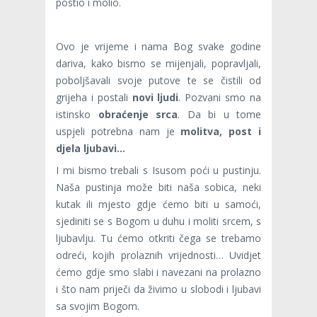
postio i molio.
Ovo je vrijeme i nama Bog svake godine
dariva, kako bismo se mijenjali, popravljali,
poboljšavali svoje putove te se čistili od
grijeha i postali
novi
ljudi
. Pozvani smo na
istinsko
obraćenje
srca
. Da bi u tome
uspjeli potrebna nam je
molitva, post i
djela ljubavi…
I mi bismo trebali s Isusom poći u pustinju.
Naša pustinja može biti naša sobica, neki
kutak ili mjesto gdje ćemo biti u samoći,
sjediniti se s Bogom u duhu i moliti srcem, s
ljubavlju. Tu ćemo otkriti čega se trebamo
odreći, kojih prolaznih vrijednosti… Uvidjet
ćemo gdje smo slabi i navezani na prolazno
i što nam priječi da živimo u slobodi i ljubavi
sa svojim Bogom.