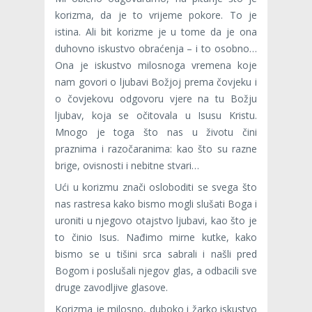
korizma, da je to vrijeme pokore. To je
istina. Ali bit korizme je u tome da je ona
duhovno iskustvo obraćenja – i to osobno…
Ona je iskustvo milosnoga vremena koje
nam govori o ljubavi Božjoj prema čovjeku i
o čovjekovu odgovoru vjere na tu Božju
ljubav, koja se očitovala u Isusu Kristu.
Mnogo je toga što nas u životu čini
praznima i razočaranima: kao što su razne
brige, ovisnosti i nebitne stvari…
Ući u korizmu znači osloboditi se svega što
nas rastresa kako bismo mogli slušati Boga i
uroniti u njegovo otajstvo ljubavi, kao što je
to činio Isus. Nađimo mirne kutke, kako
bismo se u tišini srca sabrali i našli pred
Bogom i poslušali njegov glas, a odbacili sve
druge zavodljive glasove.
Korizma je milosno, duboko i žarko iskustvo