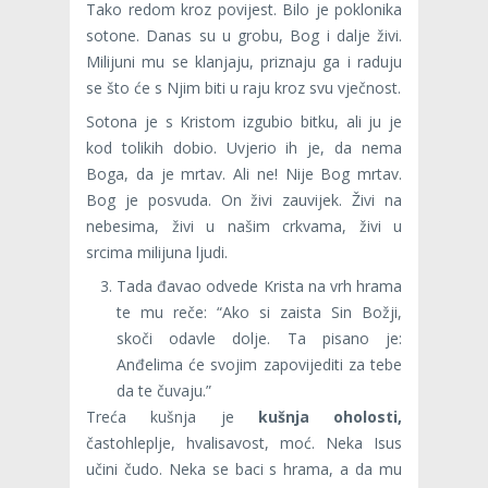
Tako redom kroz povijest. Bilo je poklonika
sotone. Danas su u grobu, Bog i dalje živi.
Milijuni mu se klanjaju, priznaju ga i raduju
se što će s Njim biti u raju kroz svu vječnost.
Sotona je s Kristom izgubio bitku, ali ju je
kod tolikih dobio. Uvjerio ih je, da nema
Boga, da je mrtav. Ali ne! Nije Bog mrtav.
Bog je posvuda. On živi zauvijek. Živi na
nebesima, živi u našim crkvama, živi u
srcima milijuna ljudi.
Tada đavao odvede Krista na vrh hrama
te mu reče: “Ako si zaista Sin Božji,
skoči odavle dolje. Ta pisano je:
Anđelima će svojim zapovijediti za tebe
da te čuvaju.”
Treća kušnja je
kušnja oholosti,
častohleplje, hvalisavost, moć. Neka Isus
učini čudo. Neka se baci s hrama, a da mu