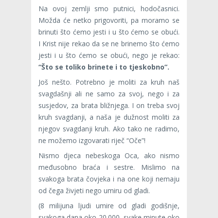
Na ovoj zemlji smo putnici, hodočasnici.
Možda će netko prigovoriti, pa moramo se
brinuti što ćemo jesti i u što ćemo se obući.
I Krist nije rekao da se ne brinemo što ćemo
jesti i u što ćemo se obu­ći, nego je rekao:
“Što se toliko brinete i to tjeskobno”.
Još nešto. Potrebno je moliti za kruh naš
svagdašnji ali ne samo za svoj, nego i za
susjedov, za brata bližnjega. I on treba svoj
kruh svagdanji, a naša je dužnost moliti za
njegov svagdanji kruh. Ako tako ne radimo,
ne možemo izgovarati riječ “Oče”!
Nismo djeca nebeskoga Oca, ako nismo
međusobno braća i sestre. Mislimo na
svakoga brata čovjeka i na one koji nemaju
od čega živjeti nego umiru od gladi.
(8 milijuna ljudi umire od gladi godišnje,
svakoga dana oko 20.000, svake minute oko