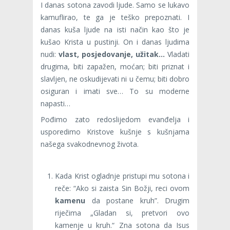
I danas sotona zavodi ljude. Samo se lukavo
kamuflirao, te ga je teško prepoznati. I
danas kuša ljude na isti način kao što je
kušao Krista u pu­stinji. On i danas ljudima
nudi:
vlast, posjedovanje, užitak…
Vladati
drugima, biti zapažen, moćan; biti priznat i
slavljen, ne oskudijevati ni u čemu; biti dobro
osiguran i imati sve… To su moderne
napasti…
Pođimo zato redoslijedom evanđelja i
uspore­dimo Kristove kušnje s kušnjama
našega svakodnevnog života.
Kada Krist ogladnje pristupi mu sotona i
reče: “Ako si zaista Sin Božji, reci ovom
kamenu
da postane kruh”. Drugim
riječima „Gladan si, pretvori ovo
kamenje u kruh.“ Zna sotona da Isus