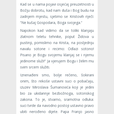
Kad se u nama pojavi osjećaj preuzetnosti u
Božju dobrotu, kad nam duša i Bog budu na
zadnjem mjestu, sjetimo se Kristovih riječi:
“Ne kušaj Gospodara, Boga svojega.“
Napokon kad vidimo da se toliki klanjaju
zlatnom teletu tehnike, poput Židova u
pustinji, pomislimo na Krista, na posljednju
navalu sotone i recimo: Odlazi sotono!
Pisano je Bogu svojemu klanjaj se i njemu
jedinome služi!“ Ja vjerujem Bogu i želim mu
svim srcem služiti.
Iznenađeni smo, bolje rečeno, šokirani
onim, što rekoše ustavni suci o pobačaju,
izuzev Miroslava Šumanovića koji je jedini
bio za ukidannje bezbožnoga, sotonskog
zakona. To je, stvarno, sramotna odluka:
suci tvrde da navodno postoji ustavno pravo
ubiti nerođeno dijete. Papa Franjo jasno