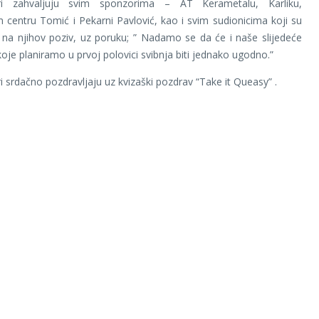
ori zahvaljuju svim sponzorima – AT Kerametalu, Karliku,
centru Tomić i Pekarni Pavlović, kao i svim sudionicima koji su
 na njihov poziv, uz poruku; ” Nadamo se da će i naše slijedeće
koje planiramo u prvoj polovici svibnja biti jednako ugodno.”
i srdačno pozdravljaju uz kvizaški pozdrav “Take it Queasy” .