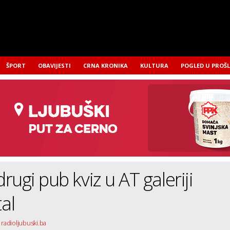
ŠPORT
OBAVIJESTI
CRNA KRONIKA
KULTURA
POGLED U PROŠ
rugi pub kviz u AT galeriji
al
 radioljubuski.ba