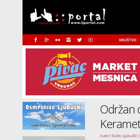
DRUŠTVO
Održan d
Keramet
Autor: Radio Ljubuški |