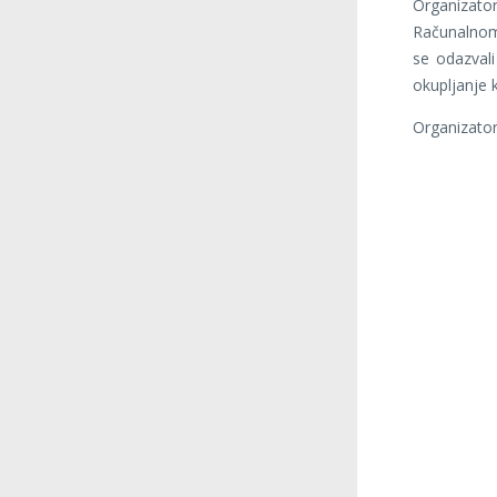
Organizat
Računalnom 
se odazvali
okupljanje 
Organizator