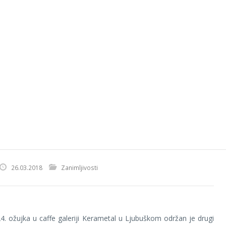
26.03.2018
Zanimljivosti
4. ožujka u caffe galeriji Kerametal u Ljubuškom održan je drugi