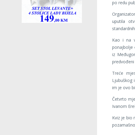
po redu pub
Organizator
uputila ot
standardnih 
Kao i na v
ponajbolje 
iz Međugorj
predvođeni
Treće mjes
Ljubuškog 
im je ovo b
Četvrto mje
Ivanom Ere
Kviz je bio
pozamašno z