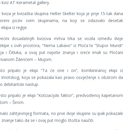
 kviz AT Kerametal gallery.
 kviza je kvizaška skupina Helter Skelter koja je prije 15-tak dana
voreni poziv svim skupinama, na koji se odazvalo desetak
ekipa iz regije.
ećini dosadašnjih kvizova mrtva trka se vozila između dvije
ekipe s ovih prostora, “Nema Labavo” iz Ploča te “Stupor Mundi”
a i Čitluka, a ovaj put najviše znanja i sreće imali su Pločani
 Ivanom Žderićem – Mujom.
to pripalo je ekipi “Ta će one i on”, kombiniranoj ekipi iz
i Imotskog, koja se pokazala kao pravo osvježenje s obzirom da
io debitantski nastup.
sto pripalo je ekipi “Kotizacijski faktor”, predvođenoj kapetanom
šom – Širom.
 malo zahtjevnijeg formata, no prve dvije skupine su ipak pokazale
nanje tako da se i ovaj put moglo štošta naučiti.