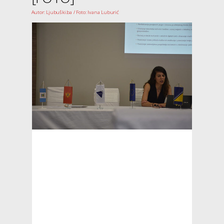
Autor: Ljubuški.ba / Foto: Ivana Luburić