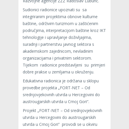
Razvojne agencije ŽZZ Radoslav Luburić.
Sudionici radionice upoznati su sa
integriranim projektima obnove kulturne
baštine, održivim turizmom u zaštićenim
područjima, interpretacijom baštine kroz IKT
tehnologije i upravljanje doživljajima,
suradnji i partnerstvu javnog sektora s
akademskom zajednicom, nevladinim
organizacijama i privatnim sektorom.
Tijekom radionice predstavljeni su primjeri
dobre prakse u zemljama u okruženju.
Edukativna radionica je održana u sklopu
provedbe projekta „FORT-NET – Od
srednjovjekovnih utvrda u Hercegovini do
austrougarskih utvrda u Crnoj Gori“.
Projekt „FORT-NET – Od srednjovjekovnih
utvrda u Hercegovini do austrougarskih
utvrda u Crnoj Gori” provodi se u okviru