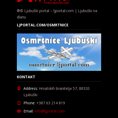
®© Ljubuški portal – ljportal.com | Ljubuški na
dlanu
LJPORTAL.COM/OSMRTNICE
KONTAKT
Address:
Hrvatskih branitelja 57, 88320
Ljubuški
Phone:
+387 63 214 819
Email:
info@ljportal.com