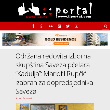
Održana redovita izborna
skupština Saveza pčelara
“Kadulja”: Mariofil Rupčić
izabran za dopredsjednika
Saveza
Autor: Brotnjo.info