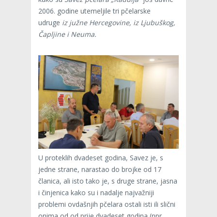
2006. godine utemeljile tri pčelarske
udruge
iz južne Hercegovine, iz Ljubuškog,
Čapljine i Neuma.
U proteklih dvadeset godina, Savez je, s
jedne strane, narastao do brojke od 17
članica, ali isto tako je, s druge strane, jasna
i činjenica kako su i nadalje najvažniji
problemi ovdašnjih pčelara ostali isti ili slični
onima od od prije dvadeset godina (npr.