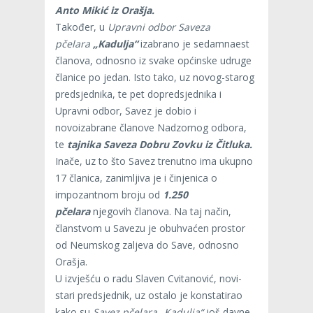
Anto Mikić iz Orašja.
Također, u
Upravni odbor Saveza
pčelara
„Kadulja“
izabrano je sedamnaest
članova, odnosno iz svake općinske udruge
članice po jedan. Isto tako, uz novog-starog
predsjednika, te pet dopredsjednika i
Upravni odbor, Savez je dobio i
novoizabrane članove Nadzornog odbora,
te
tajnika Saveza Dobru Zovku iz Čitluka.
Inače, uz to što Savez trenutno ima ukupno
17 članica, zanimljiva je i činjenica o
impozantnom broju od
1.250
pčelara
njegovih članova. Na taj način,
članstvom u Savezu je obuhvaćen prostor
od Neumskog zaljeva do Save, odnosno
Orašja.
U izvješću o radu Slaven Cvitanović, novi-
stari predsjednik, uz ostalo je konstatirao
kako su
Savez pčelara „Kadulja“
još davne