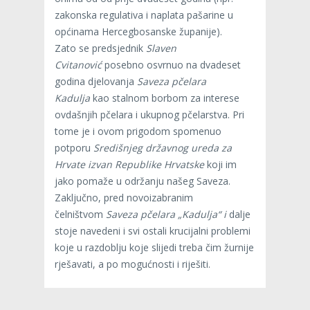
zakonska regulativa i naplata pašarine u
općinama Hercegbosanske županije).
Zato se predsjednik
Slaven
Cvitanović
posebno osvrnuo na dvadeset
godina djelovanja
Saveza pčelara
Kadulja
kao stalnom borbom za interese
ovdašnjih pčelara i ukupnog pčelarstva. Pri
tome je i ovom prigodom spomenuo
potporu
Središnjeg državnog ureda za
Hrvate izvan Republike Hrvatske
koji im
jako pomaže u održanju našeg Saveza.
Zaključno, pred novoizabranim
čelništvom
Saveza pčelara „Kadulja“ i
dalje
stoje navedeni i svi ostali krucijalni problemi
koje u razdoblju koje slijedi treba čim žurnije
rješavati, a po mogućnosti i riješiti.