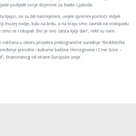
ijade podijelili svoje dojmove za Radio Ljubuški.
sta lijepo, svi su bili nasmiješeni, uvijek spremni pomoći. Vidjeli
iji muzej ovdje, kulu na brdu, a na kraju smo završili na vodopadu
 smo se i okupali. Bio je ovo zaista lijep dan“, rekli su nam.
je održana u okviru projekta prekogranične suradnje “Biciklističke
pređenje prirodne i kulturne baštine Hercegovine i Crne Gore –
al”, financiranog od strane Europske unije.