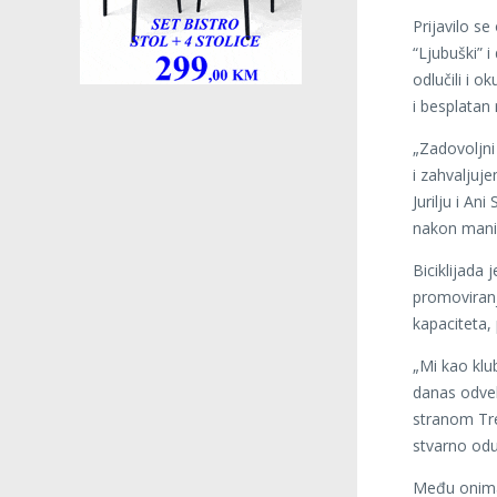
Prijavilo se 
“Ljubuški” i
odlučili i 
i besplatan
„Zadovoljni 
i zahvaljuj
Jurilju i An
nakon manife
Biciklijada 
promoviranj
kapaciteta,
„Mi kao klu
danas odvel
stranom Tre
stvarno odu
Među onima k