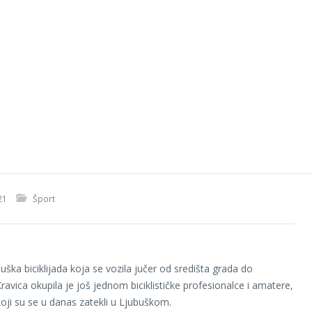
21
Šport
ška biciklijada koja se vozila jučer od središta grada do
avica okupila je još jednom biciklističke profesionalce i amatere,
e koji su se u danas zatekli u Ljubuškom.