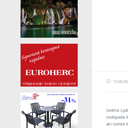
13.09.20
Sedma Ljubu
vodopada Kr
ali i turist