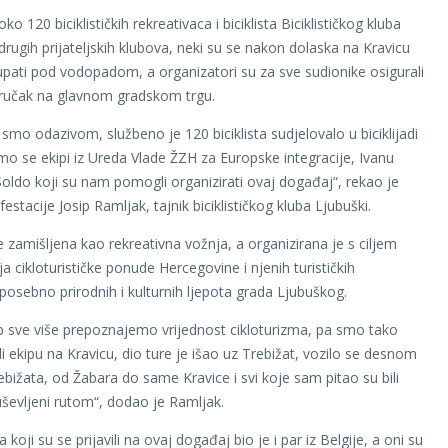
oko 120 biciklističkih rekreativaca i biciklista Biciklističkog kluba
 drugih prijateljskih klubova, neki su se nakon dolaska na Kravicu
okupati pod vodopadom, a organizatori su za sve sudionike osigurali
 ručak na glavnom gradskom trgu.
smo odazivom, službeno je 120 biciklista sudjelovalo u biciklijadi
emo se ekipi iz Ureda Vlade ŽZH za Europske integracije, Ivanu
i Soldo koji su nam pomogli organizirati ovaj događaj“, rekao je
stacije Josip Ramljak, tajnik biciklističkog kluba Ljubuški.
je zamišljena kao rekreativna vožnja, a organizirana je s ciljem
a cikloturističke ponude Hercegovine i njenih turističkih
 posebno prirodnih i kulturnih ljepota grada Ljubuškog.
b sve više prepoznajemo vrijednost cikloturizma, pa smo tako
i ekipu na Kravicu, dio ture je išao uz Trebižat, vozilo se desnom
bižata, od Žabara do same Kravice i svi koje sam pitao su bili
ševljeni rutom“, dodao je Ramljak.
oji su se prijavili na ovaj događaj bio je i par iz Belgije, a oni su