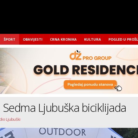
ŠPORT
OBAVIJESTI
CRNA KRONIKA
KULTURA
POGLED U PROŠ
Sedma Ljubuška biciklijada
dio Ljubuški