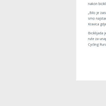
nakon bicikl
„Bilo je zai
smo najstar
Kravica gdje
Biciklijada 
rute za una
Cycling Rur