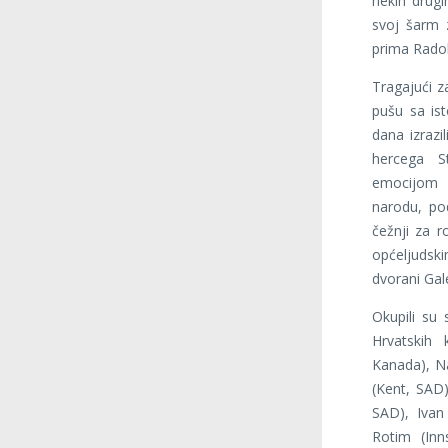
nekih drugi
svoj šarm 
prima Radob
Tragajući z
pušu sa ist
dana izrazi
hercega S
emocijom 
narodu, po
čežnji za r
općeljudskim
dvorani Gale
Okupili su 
Hrvatskih 
Kanada), Na
(Kent, SAD)
SAD), Ivan
Rotim (Inn