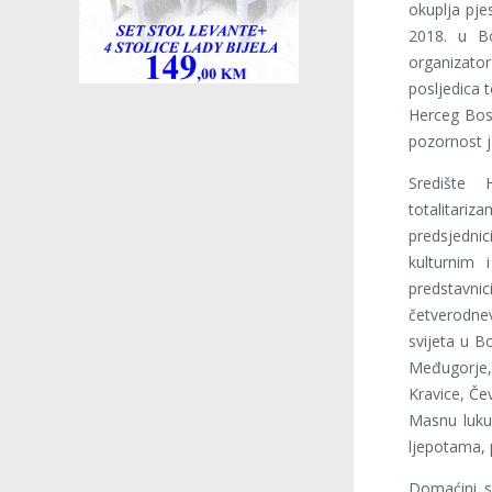
okuplja pjes
2018. u Bo
organizato
posljedica 
Herceg Bosn
pozornost j
Središte 
totalitariz
predsjedni
kulturnim i
predstavni
četverodne
svijeta u Bo
Međugorje,
Kravice, Če
Masnu luku,
ljepotama,
Domaćini su