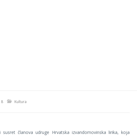
18
Kultura
 susret članova udruge Hrvatska izvandomovinska lirika, koja