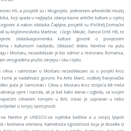
esnici HIL-a posjetili su i Mogorjelo, jedinstveni arheološki muzej
doba, koji spada u najljepša zdanja kasne antičke kulture u cijeloj
egovini. A nakon obilaska Čapljine, posjetili su iPočitelj.Domaćini
ili su književniciAnita Martinac i Grgo Mikulić, članovi DHK HB, te
jeme obilaskaspomenika kulture govorili o povijesnim
tima i kulturnom naslijeđu. Obilazeći dolinu Neretve na putu
aju i Mostaru, nezaobilazan je bio odmor u restoranu Romansa,
ljen vinogradima pružio okrjepu i oku i tijelu.
a crkva i samostan u Mostaru nezaobilazani su u posjeti kroz
 tome je nadahnuto govorio fra Ante Marić, voditelj franjevačke
Koliko puta je Samostan i Crkva u Mostaru kroz stoljeća bili meta
atiranja vjere i naroda, ali je baš kako danas i izgleda, sa svojim
ajvećim crkvenim tornjem u BiH, ostao je uspravan u nebo
osljedan u svojoj opstojnosti.
 na Neretvi je UNESCO-va svjetska baština a u svojoj ljepoti
oli i bremena vremena. Nametnuta egzotičnost koja je doselila iz