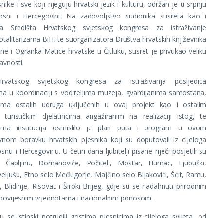
nike i sve koji njeguju hrvatski jezik i kulturu, održan je u srpnju
sni i Hercegovini. Na zadovoljstvo sudionika susreta kao i
ra Središta Hrvatskog svjetskog kongresa za istraživanje
totalitarizama BiH, te suorganizatora Društva hrvatskih književnika
e i Ogranka Matice hrvatske u Čitluku, susret je privukao veliku
avnosti.
Hrvatskog svjetskog kongresa za istraživanja posljedica
ama u koordinaciji s voditeljima muzeja, gvardijanima samostana,
cima ostalih udruga uključenih u ovaj projekt kao i ostalim
 turističkim djelatnicima angažiranim na realizaciji istog, te
cima institucija osmislilo je plan puta i program u ovom
vnom boravku hrvatskih pjesnika koji su doputovali iz cijeloga
snu i Hercegovinu. U četiri dana ljubitelji pisane riječi posjetili su
 Čapljinu, Domanoviće, Počitelj, Mostar, Humac, Ljubuški,
veljušu, Etno selo Međugorje, Majčino selo Bijakovići, Šćit, Ramu,
 Blidinje, Risovac i Široki Brijeg, gdje su se nadahnuti prirodnim
 povijesnim vrjednotama i nacionalnim ponosom.
 se istinski potrudili gostima pjesnicima iz cijeloga svijeta, od