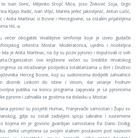
), te Ivan Sivrić, Miljenko Stojić Mića, Joso Živković Soja, Grgo
ina Kljajo Radić, Ivan Vrljić, Marela Jerkić Jakovljević, Antun Lučić,
ć i Anita Martinac iz Bosne i Hercegovine, sa ostalim prijateljima
jima HIL-a.
 večer obogatile Vivaldijeve simfonije koje je izveo gudački
mfonijskog orkestra Mostar. Moderatorica, ujedno i nositeljica
 bila je Anita Martinac, na čiji su poziv pjesnici i doputovali iz svih
ijeta.Organizatori ove književne večeri su Središte Hrvatskog
ongresa za istraživanje posljedica totalitarizama u BiH i Društvo
njiževnika Herceg Bosne, koji su sudionicima dodijelili zahvalnice
n zbornik Lirikom do istine i vinom, dar vinarije Podrum
dovoljna publika na koncu programa zapjevala je sa pjesnicima
ske pjesme i zahvalila se gostima na dolasku u Mostar.
dana pjesnici su posjetili Humac, Franjevački samostan i Župu sv.
anskog, gdje su ostali zadivljeni spoju sakralne i suvremene
 o kojima im je govorio gvardijan samostana fra Dario Dodig.
dus zbirke umjetnina sa svojim stalnim postavom pod nazivom