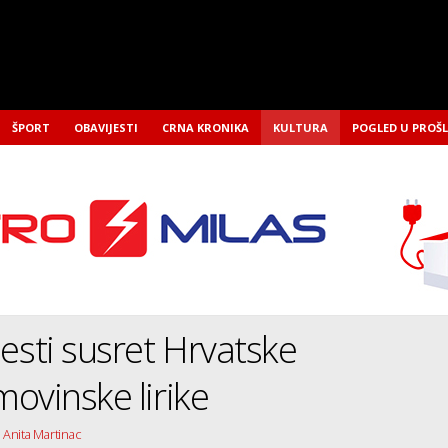
ŠPORT
OBAVIJESTI
CRNA KRONIKA
KULTURA
POGLED U PROŠ
sti susret Hrvatske
ovinske lirike
| Anita Martinac