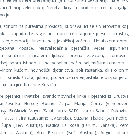
h djelova svjeta pretvarajući ga u turističku destinaciju daje neki
začuđenoj zelenookoj Neretvi, koja tu pod mostom u zagrljaj
olju.
a istinom na putevima prošlosti, suočavajući se s vjetrovima koji
oka i zapada, te zagledani u prostor i vrijeme pjesnici su istog
li svoje emocije lirikom na pjesničkoj večeri u Hrvatskom domu
tjepana Kosače. Nesvakidašnja pjesnička večer, ispunjena
i snažnim izričajem ljubavi prema zavičaju, domovini,
dsvjesnom istinom i na poseban način iseljeničkim temama –
odnom kućom, nevinošću djetinjstva, boli rastanka, ali i o onim
 – smislu života, ljubavi, prolaznosti i vjeri,pištala je u ispunjenoj
rije kraljice Katarine Kosača.
se pjesnici Hrvatske izvandomovinske lirike i pjesnici iz Društva
književnika Herceg Bosne: Željka Marija Čorak (Vancouver,
sja Bošković Mayer (Saint Louis, SAD), Ivanka Sabolić Rukavina
, Mate Tafra (Lausanne, Švicarska), Suzana Tkalčić (San Pedro,
 Župa (Beč, Austrija), Nadica La Rosa (Farum, Danska), Pero
sbruck, Austrija), Ana Petrović (Beč, Austrija), Angie Luburić