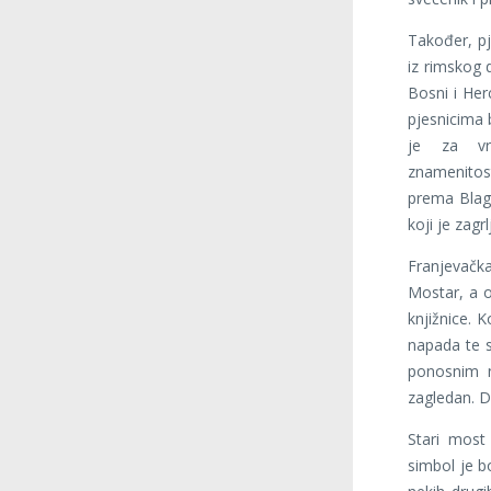
Također, pj
iz rimskog 
Bosni i Herc
pjesnicima b
je za vri
znamenitos
prema Blag
koji je zagr
Franjevačk
Mostar, a o
knjižnice. 
napada te s
ponosnim n
zagledan. D
Stari most
simbol je b