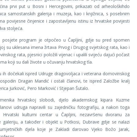
ćina prvi put u Bosni i Hercegovini, prikazati od arheološkihdo
nica samostanskih galerija i muzeja, kao i knjižnica, s posebnim
a povijesne činjenice i zapostavljenu istinu iz hrvatske povijesti
va stoljeća.
 posjete program je otpočeo u Čapljini, gdje su pred spomen
joj su uklesana imena žrtava Prvog i Drugog svjetskog rata, kao i
nskog rata, pjesnici položili vijenac i upalili svijeću dajući počast
ima koji su dali živote u očuvanju hrvatskog tla.
su ih dočekali ispred Udruge dragovoljaca i veterana domovinskog
spodin Dragan Mandić i ostali članovi, te ispred Založbe kralj
rica Jurković, Pero Marković i Stjepan Šutalo.
omenika hrvatskoj slobodi, djelo akademskog kipara Kuzme
lanovi udruga napravili su zajedničku fotografiju, a nakon toga
su Hrvatski kulturni centar u Čapljini, nezavršenu dvoranu za
te galeriju, a također i objekt u Potkosi, Dubrave gdje se nalazi
j umjetničkih djela koje je Zakladi darovao Vjeko Božo Jarak,
rofesor.