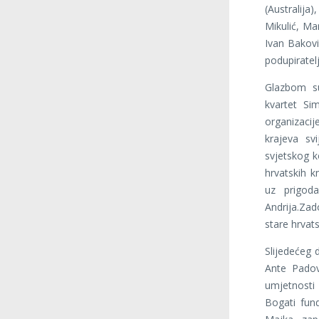
(Australija
Mikulić, Mar
Ivan Bakovi
podupiratel
Glazbom su
kvartet Si
organizacije
krajeva sv
svjetskog k
hrvatskih k
uz prigoda
Andrija.Za
stare hrvat
Slijedećeg 
Ante Padov
umjetnosti
Bogati fun