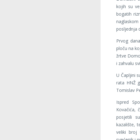
kojih su ve
bogatih riz
naglaskom n
posljednja d
Prvog dana
ploču na ko
žrtve Domovi
i zahvalu sv
U Čapljini 
rata HNŽ go
Tomislav Pe
Ispred Sp
Kovačića, č
posjetili 
kazalište, 
veliki bro
svećenik i p