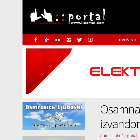
DRUŠTVO
Osamnae
izvandom
Autor: Ljubuški portal 