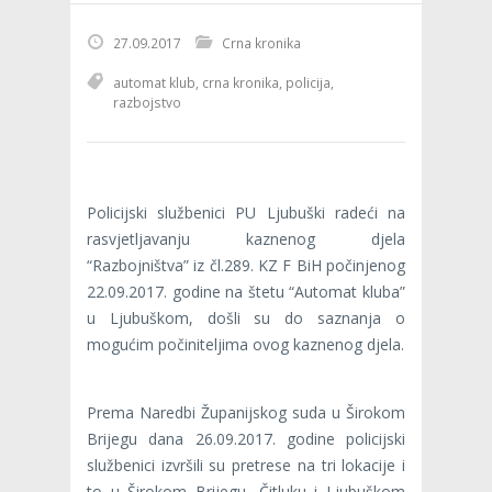
27.09.2017
Crna kronika
automat klub
,
crna kronika
,
policija
,
razbojstvo
Policijski službenici PU Ljubuški radeći na
rasvjetljavanju kaznenog djela
“Razbojništva” iz čl.289. KZ F BiH počinjenog
22.09.2017. godine na štetu “Automat kluba”
u Ljubuškom, došli su do saznanja o
mogućim počiniteljima ovog kaznenog djela.
Prema Naredbi Županijskog suda u Širokom
Brijegu dana 26.09.2017. godine policijski
službenici izvršili su pretrese na tri lokacije i
to u Širokom Brijegu, Čitluku i Ljubuškom