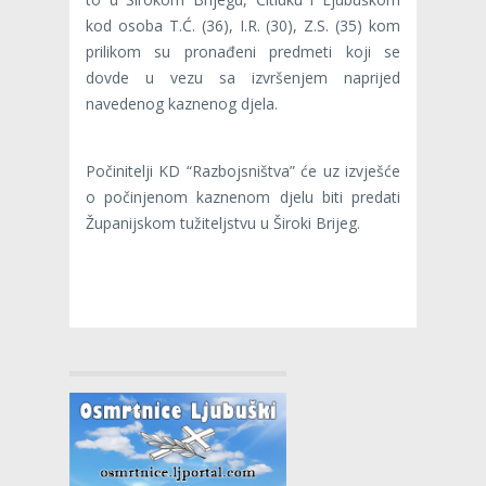
kod osoba T.Ć. (36), I.R. (30), Z.S. (35) kom
prilikom su pronađeni predmeti koji se
dovde u vezu sa izvršenjem naprijed
navedenog kaznenog djela.
Počinitelji KD “Razbojsništva” će uz izvješće
o počinjenom kaznenom djelu biti predati
Županijskom tužiteljstvu u Široki Brijeg.