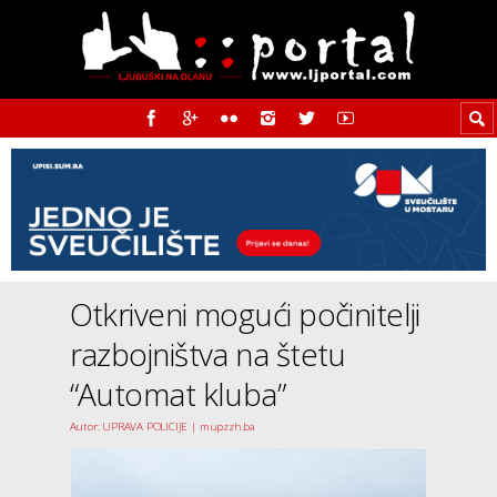
Otkriveni mogući počinitelji
razbojništva na štetu
“Automat kluba”
Autor: UPRAVA POLICIJE | mupzzh.ba