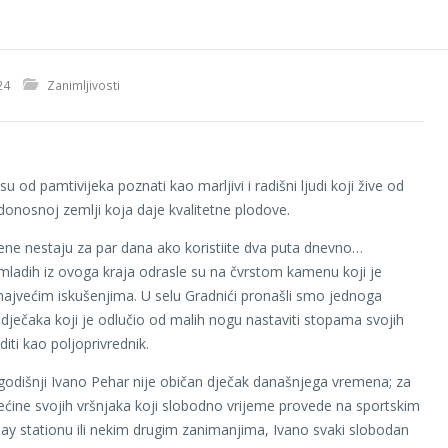
24
Zanimljivosti
u od pamtivijeka poznati kao marljivi i radišni ljudi koji žive od
donosnoj zemlji koja daje kvalitetne plodove.
ene nestaju za par dana ako koristiite dva puta dnevno…
mladih iz ovoga kraja odrasle su na čvrstom kamenu koji je
najvećim iskušenjima. U selu Gradnići pronašli smo jednoga
ječaka koji je odlučio od malih nogu nastaviti stopama svojih
diti kao poljoprivrednik.
odišnji Ivano Pehar nije običan dječak današnjega vremena; za
većine svojih vršnjaka koji slobodno vrijeme provede na sportskim
lay stationu ili nekim drugim zanimanjima, Ivano svaki slobodan