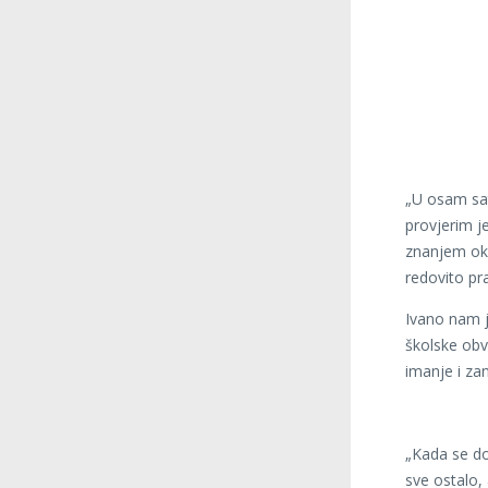
„U osam sat
provjerim je
znanjem oko
redovito pra
Ivano nam j
školske obv
imanje i za
„Kada se do
sve ostalo, 