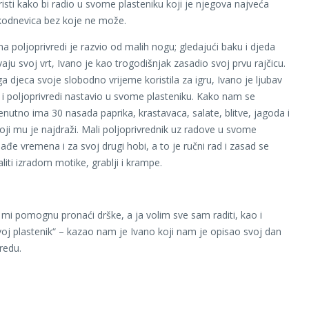
risti kako bi radio u svome plasteniku koji je njegova najveća
akodnevica bez koje ne može.
a poljoprivredi je razvio od malih nogu; gledajući baku i djeda
aju svoj vrt, Ivano je kao trogodišnjak zasadio svoj prvu rajčicu.
a djeca svoje slobodno vrijeme koristila za igru, Ivano je ljubav
i poljoprivredi nastavio u svome plasteniku. Kako nam se
renutno ima 30 nasada paprika, krastavaca, salate, blitve, jagoda i
oji mu je najdraži. Mali poljoprivrednik uz radove u svome
ađe vremena i za svoj drugi hobi, a to je ručni rad i zasad se
iti izradom motike, grablji i krampe.
a mi pomognu pronaći drške, a ja volim sve sam raditi, kao i
voj plastenik“ – kazao nam je Ivano koji nam je opisao svoj dan
redu.