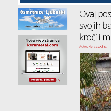
Ovaj pos
svojih b
kročili 
Autor: Hercegovina.in