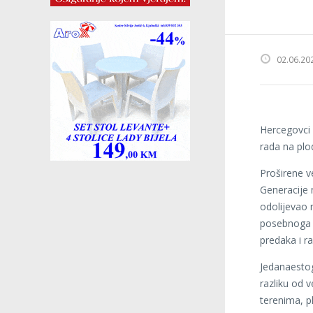
02.06.20
Hercegovci s
rada na plo
Proširene v
Generacije 
odolijevao 
posebnoga d
predaka i ra
Jedanaestog
razliku od 
terenima, p