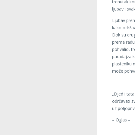
trenutak ko
ljubav i sv
Ljubav prem
kako održav
Dok su drug
prema radu 
pohvalio, t
paradajza k
plasteniku n
može pohval
„Djed i tat
održavati s
uz poljopriv
– Oglas –