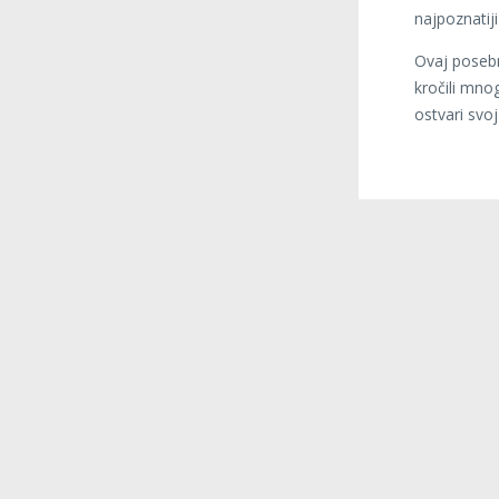
najpoznatij
Ovaj posebn
kročili mno
ostvari svoj