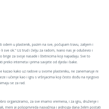
i odem u plastenik, pazim na sve, počupam travu, zalijem i
 li sve ok.“ Uz trud i želju za radom, Ivano nas je oduševio i
 brige za svoje nasade i štetnicima koji napadaju. Sve to
ti preko interneta i prima savjete od djeda i bake.
e kazao kako uz radove u svome plasteniku, ne zanemaruje ni
eze i učenje kao i igru s vršnjacima koji često dođu na njegovo
nimaju se za rad.
bro organiziramo, za sve imamo vremena, i za igru, druženje i
ali, meni je poljoprivreda najvažnija i jednoga dana želim postati