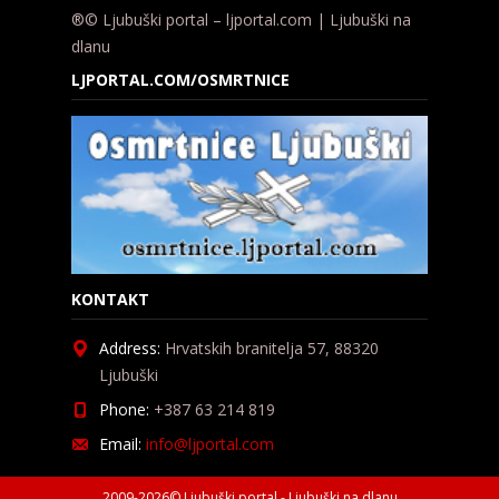
®© Ljubuški portal – ljportal.com | Ljubuški na
dlanu
LJPORTAL.COM/OSMRTNICE
KONTAKT
Address:
Hrvatskih branitelja 57, 88320
Ljubuški
Phone:
+387 63 214 819
Email:
info@ljportal.com
2009-2026© Ljubuški portal - Ljubuški na dlanu