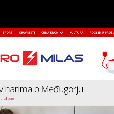
ŠPORT
OBAVIJESTI
CRNA KRONIKA
KULTURA
POGLED U PROŠ
vinarima o Međugorju
portal.com