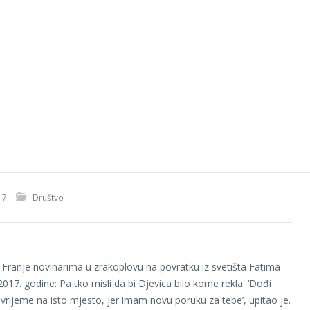
17
Društvo
 Franje novinarima u zrakoplovu na povratku iz svetišta Fatima
2017. godine: Pa tko misli da bi Djevica bilo kome rekla: ‘Dođi
o vrijeme na isto mjesto, jer imam novu poruku za tebe’, upitao je.