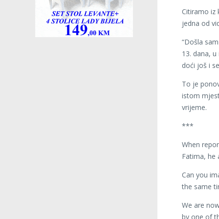
Citiramo iz 
jedna od vid
“Došla sam 
13. dana, u 
doći još i s
To je ponov
istom mjest
vrijeme.
***
When report
Fatima, he 
Can you ima
the same ti
We are now 
by one of th