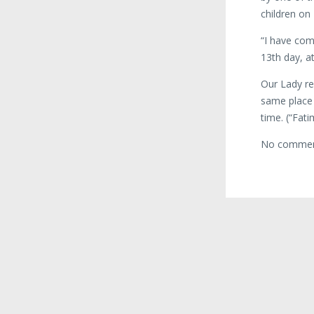
children on
“I have com
13th day, a
Our Lady re
same place 
time. (“Fat
No commen