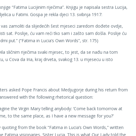
knjige “Fatima Lucijinim riječima”. Knjigu je napisala sestra Lucija,
jelica u Fatimi. Gospa je rekla djeci 13. svibnja 1917:
vas zamoliti da slijedećih šest mjeseci zaredom dođete ovdje,
isti sat. Poslije, ću vam reći tko sam i zašto sam došla. Poslije ću
edmi put.” (“Fatima in Lucia’s Own Words”, str. 175)
ila sličnim riječima svaki mjesec, to jest, da se nađu na tom
u, u Cova da Iria, kraj drveta, svakog 13. u mjesecu u isto
ers asked Pope Francis about Medjugorje during his return from
answered with the following rhetorical question:
gine the Virgin Mary telling anybody: ‘Come back tomorrow at
me, to the same place, as I have a new message for you?’
quoting from the book “Fatima in Lucia’s Own Words,” written
e Fatima visionaries, Sister Lucia. This is what Our Lady told the