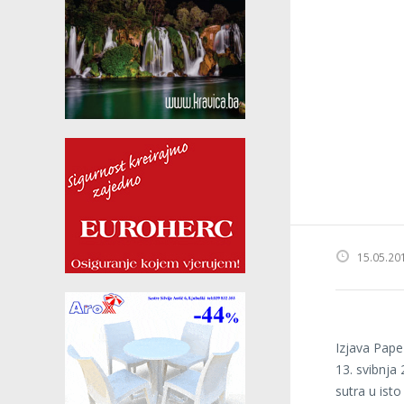
15.05.20
Izjava Pape
13. svibnja 
sutra u ist