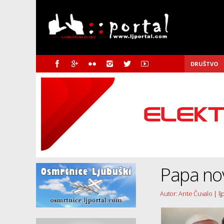
DRUŠTVO
Papa no
Autor: Ante Čuvalo | lj