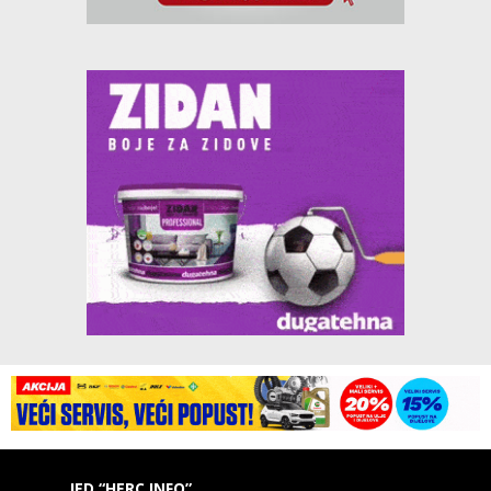
IED “HERC INFO”