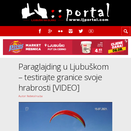
Paraglajding u Ljubuškom
– testirajte granice svoje
hrabrosti [VIDEO]
Autor: federalna.ba