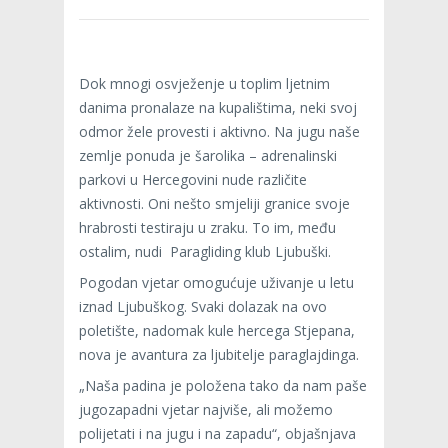
Dok mnogi osvježenje u toplim ljetnim
danima pronalaze na kupalištima, neki svoj
odmor žele provesti i aktivno. Na jugu naše
zemlje ponuda je šarolika – adrenalinski
parkovi u Hercegovini nude različite
aktivnosti. Oni nešto smjeliji granice svoje
hrabrosti testiraju u zraku. To im, među
ostalim, nudi Paragliding klub Ljubuški.
Pogodan vjetar omogućuje uživanje u letu
iznad Ljubuškog. Svaki dolazak na ovo
poletište, nadomak kule hercega Stjepana,
nova je avantura za ljubitelje paraglajdinga.
„Naša padina je položena tako da nam paše
jugozapadni vjetar najviše, ali možemo
polijetati i na jugu i na zapadu“, objašnjava