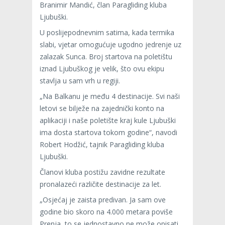
Branimir Mandić, član Paragliding kluba
Ljubuški.
U poslijepodnevnim satima, kada termika
slabi, vjetar omogućuje ugodno jedrenje uz
zalazak Sunca. Broj startova na poletištu
iznad Ljubuškog je velik, što ovu ekipu
stavlja u sam vrh u regiji.
„Na Balkanu je među 4 destinacije. Svi naši
letovi se bilježe na zajednički konto na
aplikaciji i naše poletište kraj kule Ljubuški
ima dosta startova tokom godine“, navodi
Robert Hodžić, tajnik Paragliding kluba
Ljubuški.
Članovi kluba postižu zavidne rezultate
pronalazeći različite destinacije za let.
„Osjećaj je zaista predivan. Ja sam ove
godine bio skoro na 4.000 metara poviše
Prenja, to se jednostavno ne može opisati,