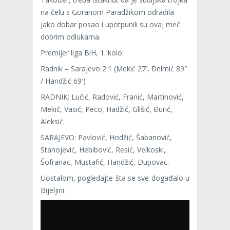
na čelu s Goranom Paradžikom odradila
jako dobar posao i upotpunili su ovaj meč
dobrim odlukama.
Premijer liga BiH, 1. kolo:
Radnik – Sarajevo 2:1 (Mekić 27′, Đelmić 89″
/ Handžić 69′)
RADNIK: Lučić, Radović, Franić, Martinović,
Mekić, Vasić, Peco, Hadžić, Glišić, Đurić,
Aleksić.
SARAJEVO: Pavlović, Hodžić, Šabanović,
Stanojević, Hebibović, Resić, Velkoski,
Šofranac, Mustafić, Handžić, Dupovac.
Uostalom, pogledajte šta se sve događalo u
Bijeljini: