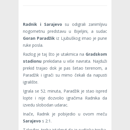
Radnik i Sarajevo
su odigrali zanimljivu
nogometnu predstavu u Bijeljini, a sudac
Goran Paradžik
iz Ljubuškog imao je pune
ruke posla.
Razlog je taj što je utakmica na
Gradskom
stadionu
prekidana u više navrata. Najduži
prekid trajao dok je pas šetao terenom, a
Paradžik i igrači su mirno čekali da napusti
igralište.
Igrala se 52. minuta, Paradžik je stao ispred
lopte i nije dozvolio igračima Radnika da
izvedu slobodan udarac.
Inače, Radnik je pobijedio u ovom meču
Sarajevo
s 2:1.
Također, treba istaknut da je sudijska trojka