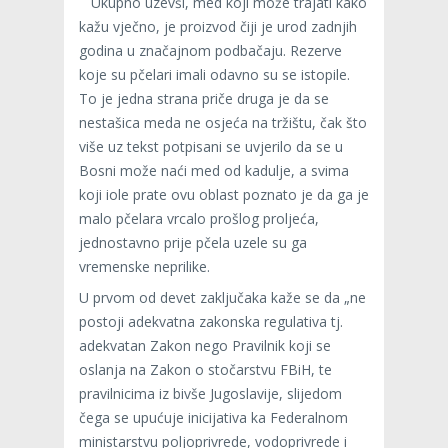
Ukupno uzevši, med koji može trajati kako
kažu vječno, je proizvod čiji je urod zadnjih
godina u značajnom podbačaju. Rezerve
koje su pčelari imali odavno su se istopile.
To je jedna strana priče druga je da se
nestašica meda ne osjeća na tržištu, čak što
više uz tekst potpisani se uvjerilo da se u
Bosni može naći med od kadulje, a svima
koji iole prate ovu oblast poznato je da ga je
malo pčelara vrcalo prošlog proljeća,
jednostavno prije pčela uzele su ga
vremenske neprilike.
U prvom od devet zaključaka kaže se da „ne
postoji adekvatna zakonska regulativa tj.
adekvatan Zakon nego Pravilnik koji se
oslanja na Zakon o stočarstvu FBiH, te
pravilnicima iz bivše Jugoslavije, slijedom
čega se upućuje inicijativa ka Federalnom
ministarstvu poljoprivrede, vodoprivrede i