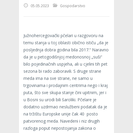
05.05.2023
Gospodarstvo
Južnohercegovački pčelari u razgovoru na
temu stanja u toj oblasti obično ističu „da je
posljednja dobra godina bila 2017.“ Naravno
da je u petogodišnjoj medonosnoj „suši“
bilo pojedinačnih uspjeha, ali u cjelini tih pet
sezona bi rado zaboravili. S druge strane
meda ima na sve strane, ne samo u
trgovinama i prodajnim centrima nego i kraj
puta, što sve skupa stanje čini upitnim, jer i
u Bosni su urodi bili šaroliki. Pčelare je
dodatno uzdrmao neslužbeni podatak da je
na tržištu Europske unije čak 40 posto
patvorenog meda. Navedeni i niz drugih
razloga poput nepostojanja zakona o