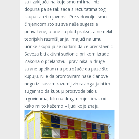
su i zaključci na koje smo mi imali niz
dopuna pa se tak sada s rezultatima tog
skupa izlazi u javnost. Prezadovoljni smo
činjenicom što su sve naše sugestije
prihvaćene, a one su plod prakse, a ne nekih
teorijskih razmišljanja. Imajući na umu
učinke skupa ja se nadam da će predstavnici
Saveza biti aktivni sudionici prilikom izrade
Zakona o pčelarstvu i pravilnika. S druge
strane apeliram na potrošače da paze što
kupuju. Nije da promoviram naše članove
nego iz sasvim razumljivih razloga ja bi im
sugerirao da kupuju proizvode bilo u
trgovinama, bilo na drugim mjestima, od
kako mi to kažemo – ljudi koje znaju.