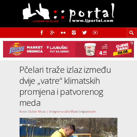
Pčelari traže izlaz između
dvije „vatre“ klimatskih
promjena i patvorenog
meda
Autor: Dušan Musa | ErcegovinauSliciiRijeci.blogspot.com