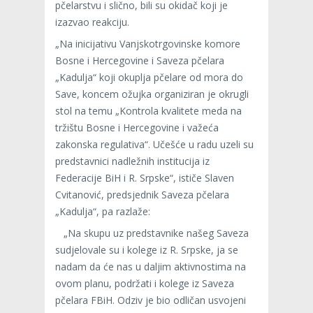
pčelarstvu i slično, bili su okidač koji je
izazvao reakciju.
„Na inicijativu Vanjskotrgovinske komore
Bosne i Hercegovine i Saveza pčelara
„Kadulja“ koji okuplja pčelare od mora do
Save, koncem ožujka organiziran je okrugli
stol na temu „Kontrola kvalitete meda na
tržištu Bosne i Hercegovine i važeća
zakonska regulativa“. Učešće u radu uzeli su
predstavnici nadležnih institucija iz
Federacije BiH i R. Srpske“, ističe Slaven
Cvitanović, predsjednik Saveza pčelara
„Kadulja“, pa razlaže:
„Na skupu uz predstavnike našeg Saveza
sudjelovale su i kolege iz R. Srpske, ja se
nadam da će nas u daljim aktivnostima na
ovom planu, podržati i kolege iz Saveza
pčelara FBiH. Odziv je bio odličan usvojeni