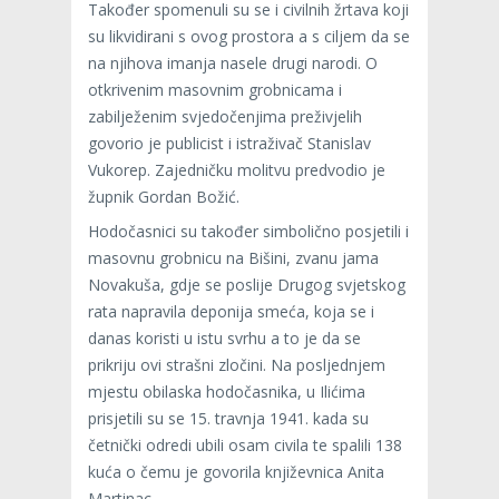
Također spomenuli su se i civilnih žrtava koji
su likvidirani s ovog prostora a s ciljem da se
na njihova imanja nasele drugi narodi. O
otkrivenim masovnim grobnicama i
zabilježenim svjedočenjima preživjelih
govorio je publicist i istraživač Stanislav
Vukorep. Zajedničku molitvu predvodio je
župnik Gordan Božić.
Hodočasnici su također simbolično posjetili i
masovnu grobnicu na Bišini, zvanu jama
Novakuša, gdje se poslije Drugog svjetskog
rata napravila deponija smeća, koja se i
danas koristi u istu svrhu a to je da se
prikriju ovi strašni zločini. Na posljednjem
mjestu obilaska hodočasnika, u Ilićima
prisjetili su se 15. travnja 1941. kada su
četnički odredi ubili osam civila te spalili 138
kuća o čemu je govorila književnica Anita
Martinac.