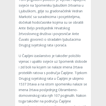
svijeće na Spomeniku ljubuškim žrtvama u
Ljubuškom, gdje su gradonačelnik Vedran
Markotić sa suradnicima i posjetiteljima,
dočekali hodočasnike kojima su se obratili
Ante Beljo predsjednik Hrvatskog
žrtvoslovnog društva i povjesničar Ante
Čuvalo govoreći o stradalim ljubušacima
Drugog svjetskog rata i poraća.
U Čapljini izaslanstvo je također položilo
vijenac i upalilo svijeće uz Spomenik slobode
i zid boli na kojem se nalaze imena žrtava
proteklih ratova s područja Čapljine. Tijekom
Drugog svjetskog rata u Čapljini je ubijeno
1537 žrtava a na istom spomeniku nalaze se
imena žrtava posljednjeg Obrambeno-
domovinskog rata njih 107 poginulih. Nakon
toga također na području Čapljine