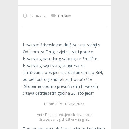
17.04.2023
Društvo
Hrvatsko žrtvoslovno društvo u suradnji s
Odjelom za Drugi svjetski rat i poraće
Hrvatskog narodnog sabora, te Središte
Hrvatskog svjetskog kongresa za
istraživanje posljedica totalitarizama u BiH,
po peti put organizirali su Hodočašće
“Stopama uporno prešućivanih hrvatskih
žrtava četrdesetih godina 20. stoljeća”.
Ljubuški 15. travnja 2023.
Ante Beljo, predsjednik Hrvatskog
žrtvoslovnog društva – Zagreb
Tom prigodom položen je vijenac i upaljene