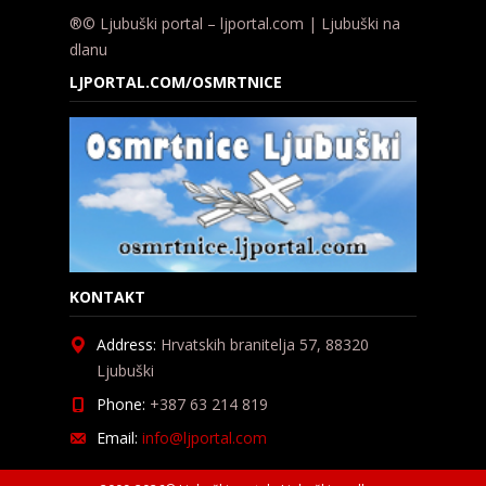
®© Ljubuški portal – ljportal.com | Ljubuški na
dlanu
LJPORTAL.COM/OSMRTNICE
KONTAKT
Address:
Hrvatskih branitelja 57, 88320
Ljubuški
Phone:
+387 63 214 819
Email:
info@ljportal.com