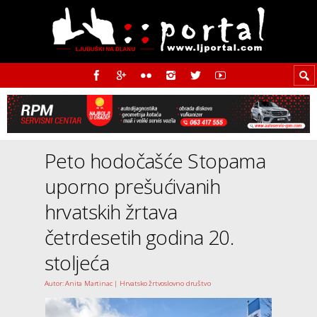
Peto hodočašće Stopama
uporno prešućivanih
hrvatskih žrtava
četrdesetih godina 20.
stoljeća
Autor: Anita Martinac | Hrvatsko žrtvoslovno društvo