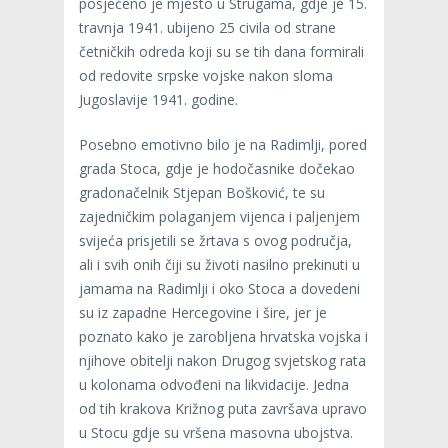
posjećeno je mjesto u Strugama, gdje je 15.
travnja 1941. ubijeno 25 civila od strane
četničkih odreda koji su se tih dana formirali
od redovite srpske vojske nakon sloma
Jugoslavije 1941. godine.
Posebno emotivno bilo je na Radimlji, pored
grada Stoca, gdje je hodočasnike dočekao
gradonačelnik Stjepan Bošković, te su
zajedničkim polaganjem vijenca i paljenjem
svijeća prisjetili se žrtava s ovog područja,
ali i svih onih čiji su životi nasilno prekinuti u
jamama na Radimlji i oko Stoca a dovedeni
su iz zapadne Hercegovine i šire, jer je
poznato kako je zarobljena hrvatska vojska i
njihove obitelji nakon Drugog svjetskog rata
u kolonama odvođeni na likvidacije. Jedna
od tih krakova Križnog puta završava upravo
u Stocu gdje su vršena masovna ubojstva.