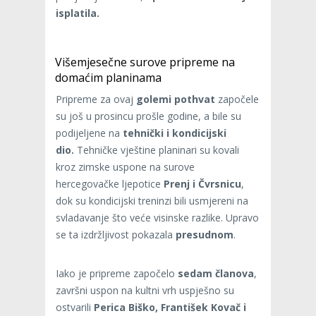
isplatila.
Višemjesečne surove pripreme na
domaćim planinama
Pripreme za ovaj
golemi pothvat
započele
su još u prosincu prošle godine, a bile su
podijeljene na
tehnički i kondicijski
dio.
Tehničke vještine planinari su kovali
kroz zimske uspone na surove
hercegovačke ljepotice
Prenj i Čvrsnicu
,
dok su kondicijski treninzi bili usmjereni na
svladavanje što veće visinske razlike. Upravo
se ta izdržljivost pokazala
presudnom
.
Iako je pripreme započelo
sedam članova
,
završni uspon na kultni vrh uspješno su
ostvarili
Perica Biško, František Kovač i