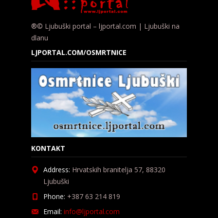
®© Ljubuški portal – ljportal.com | Ljubuški na
dlanu
LJPORTAL.COM/OSMRTNICE
KONTAKT
Address:
Hrvatskih branitelja 57, 88320
Ljubuški
Phone:
+387 63 214 819
Email:
info@ljportal.com