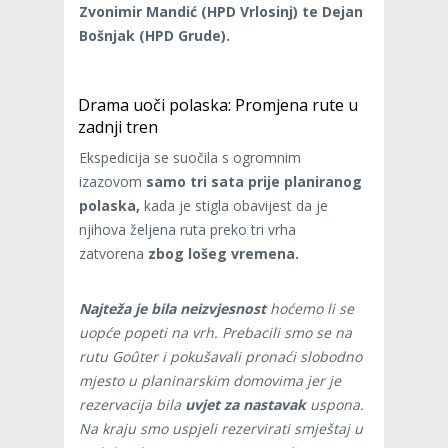
Zvonimir Mandić (HPD Vrlosinj) te Dejan
Bošnjak (HPD Grude).
Drama uoči polaska: Promjena rute u
zadnji tren
Ekspedicija se suočila s ogromnim
izazovom
samo tri sata prije planiranog
polaska,
kada je stigla obavijest da je
njihova željena ruta preko tri vrha
zatvorena
zbog lošeg vremena.
Najteža je bila neizvjesnost
hoćemo li se
uopće popeti na vrh. Prebacili smo se na
rutu Goûter i pokušavali pronaći slobodno
mjesto u planinarskim domovima jer je
rezervacija bila
uvjet za nastavak
uspona.
Na kraju smo uspjeli rezervirati smještaj u