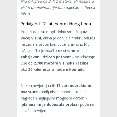
Nid d’Aigleu na 2.412 metara, ali mjesta u
višim domovima nije bilo,
ispričao je Perica
Biško.
Podvig od 17 sati neprekidnog hoda
Budući da nisu mogli dobiti smještaj
na
većoj visini
, ekipa je donijela hrabru odluku:
na završni uspon krenut će izravno iz Nid
d’Aiglea. To je značilo
ekstremno
zahtjevan i rizičan pothvat
– svladavanje
više od
2.700 metara visinske razlike
i
oko
20 kilometara hoda u komadu.
Nakon nevjerojatnih
17 sati neprekidne
avanture
i nadljudskih napora, trud je
nagrađen najljepšim mogućim darom –
planina im je dopustila prolaz
i podarila
savršeno vrijeme.