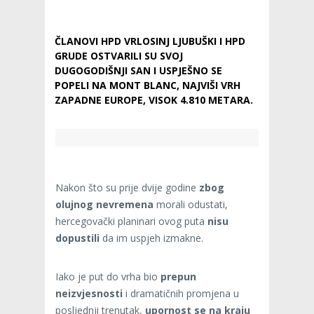
ČLANOVI HPD VRLOSINJ LJUBUŠKI I HPD
GRUDE OSTVARILI SU SVOJ
DUGOGODIŠNJI SAN I USPJEŠNO SE
POPELI NA MONT BLANC, NAJVIŠI VRH
ZAPADNE EUROPE, VISOK 4.810 METARA.
Nakon što su prije dvije godine
zbog
olujnog nevremena
morali odustati,
hercegovački planinari ovog puta
nisu
dopustili
da im uspjeh izmakne.
Iako je put do vrha bio
prepun
neizvjesnosti
i dramatičnih promjena u
posljednji trenutak,
upornost se na kraju