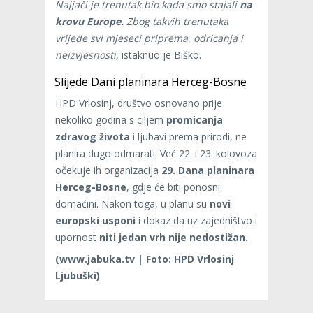
Najjači je trenutak bio kada smo stajali
na
krovu Europe.
Zbog takvih trenutaka
vrijede svi mjeseci priprema, odricanja i
neizvjesnosti,
istaknuo je Biško.
Slijede Dani planinara Herceg-Bosne
HPD Vrlosinj, društvo osnovano prije
nekoliko godina s ciljem
promicanja
zdravog života
i ljubavi prema prirodi, ne
planira dugo odmarati. Već 22. i 23. kolovoza
očekuje ih organizacija
29. Dana planinara
Herceg-Bosne
, gdje će biti ponosni
domaćini. Nakon toga, u planu su
novi
europski usponi
i dokaz da uz zajedništvo i
upornost
niti jedan vrh nije nedostižan.
(www.jabuka.tv | Foto: HPD Vrlosinj
Ljubuški)