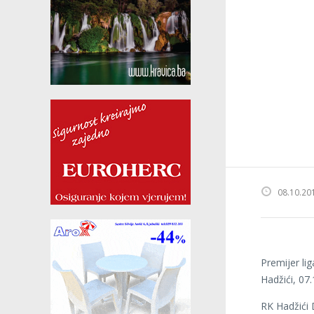
08.10.20
Premijer li
Hadžići, 07.
RK Hadžići 