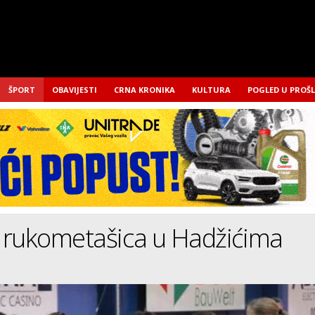
ŠPORT
OBAVIJESTI
CRNA KRONIKA
KULTURA
POGLED U PROŠ
 rukometašica u Hadžićima