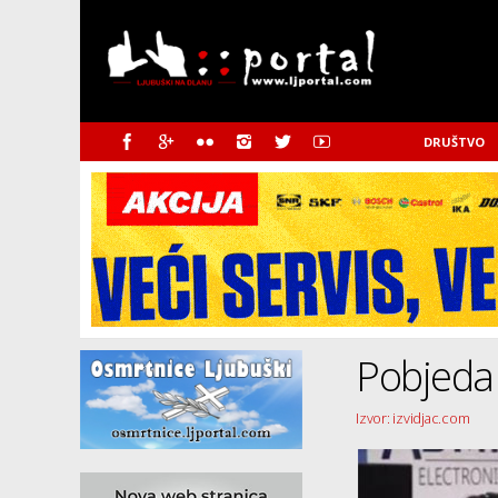
DRUŠTVO
Pobjeda
Izvor: izvidjac.com