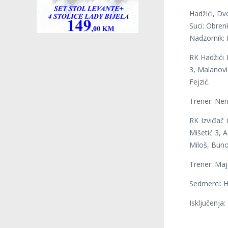
Hadžići, Dv
Suci: Obrenk
Nadzornik: 
RK Hadžići D
3, Malanović
Fejzić.
Trener: Ne
RK Izviđač 
Mišetić 3, A
Miloš, Buno
Trener: Maj
Sedmerci: H
Isključenja