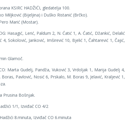
orana KSIRC HADŽIĆI, gledatelja 100.
o Miljković (Bijeljina) i Duško Ristanić (Brčko).
Pero Marić (Mostar).
G: Hasagić, Lerić, Paldum 2, N. Ćatić 1, A. Ćatić, Džankić, Delalić
 4, Sokolović, Janković, Imširević 10, Bjelić 1, Čahtarević 1, Čajić,
rmin Glamoč.
CO: Marta Gudelj, Pandža, Vuković 3, Vrdoljak 1, Marija Gudelj 4,
. Boras, Pavlović, Nosić 6, Prskalo, M. Boras 9, Jelavić, Kraljević 1,
za.
a Prusina Bošnjak.
adžići 1/1, Izviđač CO 4/2
: Hadžići 8.minuta, Izviđač CO 6.minuta