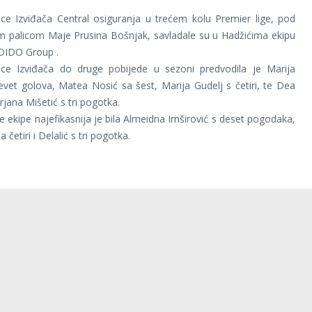
ce Izviđača Central osiguranja u trećem kolu Premier lige, pod
m palicom Maje Prusina Bošnjak, savladale su u Hadžićima ekipu
 DIDO Group .
ce Izviđača do druge pobijede u sezoni predvodila je Marija
vet golova, Matea Nosić sa šest, Marija Gudelj s četiri, te Dea
rjana Mišetić s tri pogotka.
ekipe najefikasnija je bila Almeidna Imširović s deset pogodaka,
 četiri i Delalić s tri pogotka.