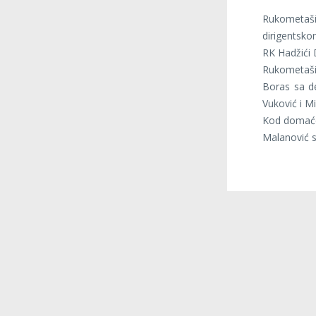
Rukometaši
dirigentsko
RK Hadžići
Rukometaši
Boras sa de
Vuković i Mi
Kod domaće 
Malanović sa