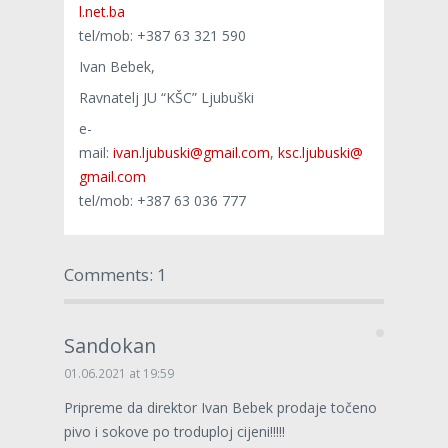
l.net.ba
tel/mob: +387 63 321 590
Ivan Bebek,
Ravnatelj JU “KŠC” Ljubuški
e-
mail:
ivan.ljubuski@gmail.com
,
ksc.ljubuski@
gmail.com
tel/mob: +387 63 036 777
Comments: 1
Sandokan
01.06.2021 at 19:59
Pripreme da direktor Ivan Bebek prodaje točeno
pivo i sokove po troduploj cijeni!!!!!