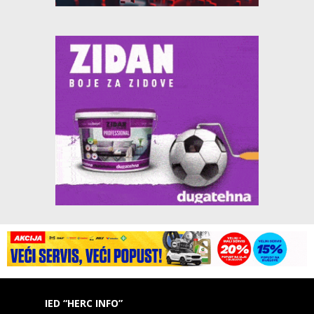
IED “HERC INFO”