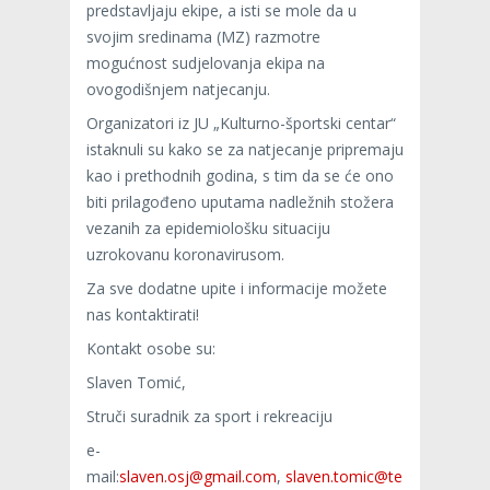
predstavljaju ekipe, a isti se mole da u
svojim sredinama (MZ) razmotre
mogućnost sudjelovanja ekipa na
ovogodišnjem natjecanju.
Organizatori iz JU „Kulturno-športski centar“
istaknuli su kako se za natjecanje pripremaju
kao i prethodnih godina, s tim da se će ono
biti prilagođeno uputama nadležnih stožera
vezanih za epidemiološku situaciju
uzrokovanu koronavirusom.
Za sve dodatne upite i informacije možete
nas kontaktirati!
Kontakt osobe su:
Slaven Tomić,
Struči suradnik za sport i rekreaciju
e-
mail:
slaven.osj@gmail.com
,
slaven.tomic@te