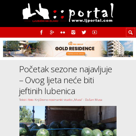
Početak sezone najavljuje
– Ovog ljeta neće biti
jeftinih lubenica
Tekst i foto: Književno-novinarski studio „Musa“ - Dušan Musa