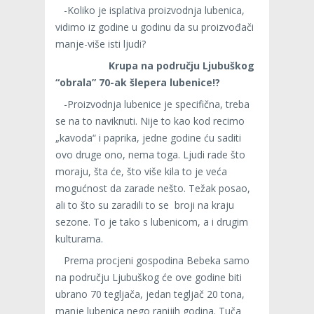
-Koliko je isplativa proizvodnja lubenica,
vidimo iz godine u godinu da su proizvođači
manje-više isti ljudi?
Krupa na području Ljubuškog
“obrala” 70-ak šlepera lubenice!?
-Proizvodnja lubenice je specifična, treba
se na to naviknuti. Nije to kao kod recimo
„kavoda“ i paprika, jedne godine ću saditi
ovo druge ono, nema toga. Ljudi rade što
moraju, šta će, što više kila to je veća
mogućnost da zarade nešto. Težak posao,
ali to što su zaradili to se broji na kraju
sezone. To je tako s lubenicom, a i drugim
kulturama.
Prema procjeni gospodina Bebeka samo
na području Ljubuškog će ove godine biti
ubrano 70 tegljača, jedan tegljač 20 tona,
manje lubenica nego ranijih godina. Tuča