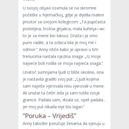
U svojoj objavi osvrnula se na skromne
početke u Njemačkoj, gdje je dijelila maleni
prostor sa svojom kolegicom: „Ta pupičasta
posteljina, trošna grijalica, mala kuhinja i wc
to je za mene bio luksuz. Draža i ja smo
puno radile, a ta sobica bila je moj mir i
odmor.“ Anny ističe kako je upravo u tim
trenucima nastala njezina snaga: „Iz moje
najveće boli rodila se moja najveća snaga.“
Unatoč sumnjama ljudi iz bliže okoline, ona
je nastavila graditi svoj put: „Ljudi kojima
sam najviše vjerovala nisu vjerovali u mene.
Ali unutar ta četiri zida ja sam rušila svoje
granice. Padala sam, dizala se, opet padala…
jer moj put nikada nije bio lagan.“
“Poruka – Vrijediš”
Anny također poručuje ženama da vjeruju u