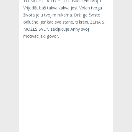
TO MOGU. JA TO HOĆU.’ Budi sebi broj 1.
Vrijediš, baš takva kakva jesi. Volan tvoga
života je u tvojim rukama. Drži ga čvrsto i
odlučno. Jer kad sve stane, ti kreni. ŽENA SI,
MOŽEŠ SVE!“, zaključuje Anny svoj
motivacijski govor.