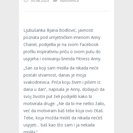
30.08.2025
Naslovnica
Ljubušanka Ilijana Bodlović, javnosti
poznata pod umjetničkim imenom Anny
Chanel, podijelila je na svom Facebook
profilu inspirativnu priču o svom putu do
uspjeha i osnivanju brenda Fitness Anny.
„San za koji sam mislila da nikada neće
postati stvarnost, danas je moja
svakodnevica. Priča koju živim i pišem iz
dana u dan“, napisala je Anny, dodajući da
svoj životni put želi podijeliti kako bi
motivirala druge: „Ne da bi me netko žalio,
već da motiviram baš tebe koja ovo čitaš.
Tebe, koja možda misliš da nikada nećeš
uspjeti… baš kao što sam i ja nekada
mislila.“