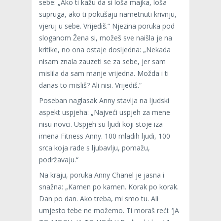
sebe: „Ako ti kažu da si loša majka, loša
supruga, ako ti pokušaju nametnuti krivnju,
vjeruj u sebe. Vrijediš.“ Njezina poruka pod
sloganom Žena si, možeš sve naišla je na
kritike, no ona ostaje dosljedna: „Nekada
nisam znala zauzeti se za sebe, jer sam
mislila da sam manje vrijedna. Možda i ti
danas to misliš? Ali nisi. Vrijediš.“
Poseban naglasak Anny stavlja na ljudski
aspekt uspjeha: „Najveći uspjeh za mene
nisu novci. Uspjeh su ljudi koji stoje iza
imena Fitness Anny. 100 mladih ljudi, 100
srca koja rade s ljubavlju, pomažu,
podržavaju.“
Na kraju, poruka Anny Chanel je jasna i
snažna: „Kamen po kamen. Korak po korak.
Dan po dan. Ako treba, mi smo tu. Ali
umjesto tebe ne možemo. Ti moraš reći: ‘JA