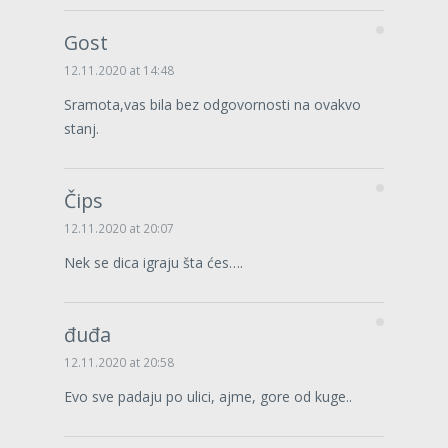
Gost
12.11.2020 at 14:48
Sramota,vas bila bez odgovornosti na ovakvo
stanj.
Čips
12.11.2020 at 20:07
Nek se dica igraju šta ćes….
đuđa
12.11.2020 at 20:58
Evo sve padaju po ulici, ajme, gore od kuge..