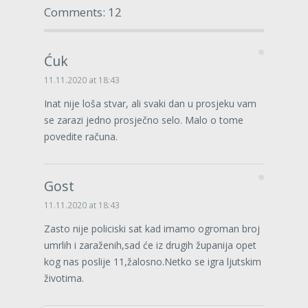
Comments: 12
Ćuk
11.11.2020 at 18:43
Inat nije loša stvar, ali svaki dan u prosjeku vam
se zarazi jedno prosječno selo. Malo o tome
povedite računa.
Gost
11.11.2020 at 18:43
Zasto nije policiski sat kad imamo ogroman broj
umrlih i zaraženih,sad će iz drugih županija opet
kog nas poslije 11,žalosno.Netko se igra ljutskim
životima.