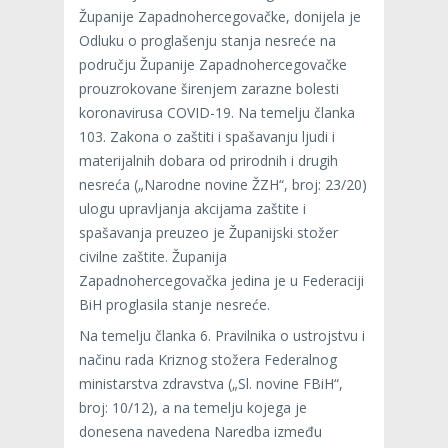
Županije Zapadnohercegovačke, donijela je
Odluku o proglašenju stanja nesreće na
području Županije Zapadnohercegovačke
prouzrokovane širenjem zarazne bolesti
koronavirusa COVID-19. Na temelju članka
103. Zakona o zaštiti i spašavanju ljudi i
materijalnih dobara od prirodnih i drugih
nesreća („Narodne novine ŽZH“, broj: 23/20)
ulogu upravljanja akcijama zaštite i
spašavanja preuzeo je Županijski stožer
civilne zaštite. Županija
Zapadnohercegovačka jedina je u Federaciji
BiH proglasila stanje nesreće.
Na temelju članka 6. Pravilnika o ustrojstvu i
načinu rada Kriznog stožera Federalnog
ministarstva zdravstva („Sl. novine FBiH“,
broj: 10/12), a na temelju kojega je
donesena navedena Naredba između