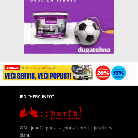
IED “HERC INFO”
®© Ljubuški portal – ljportal.com | Ljubuški na
dlanu