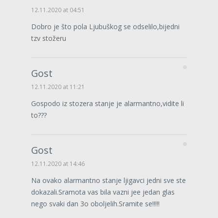
12.11.2020 at 04:51
Dobro je što pola Ljubuškog se odselilo,bijedni
tzv stožeru
Gost
12.11.2020 at 11:21
Gospodo iz stozera stanje je alarmantno,vidite li
to???
Gost
12.11.2020 at 14:46
Na ovako alarmantno stanje ljigavci jedni sve ste
dokazali.Sramota vas bila vazni jee jedan glas
nego svaki dan 3o oboljelih.Sramite se!!!!!