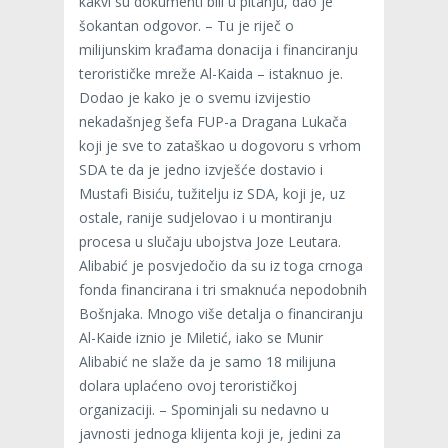
kakvi su dokumenti bili u pitanju, dao je
šokantan odgovor. – Tu je riječ o
milijunskim krađama donacija i financiranju
terorističke mreže Al-Kaida – istaknuo je.
Dodao je kako je o svemu izvijestio
nekadašnjeg šefa FUP-a Dragana Lukača
koji je sve to zataškao u dogovoru s vrhom
SDA te da je jedno izvješće dostavio i
Mustafi Bisiću, tužitelju iz SDA, koji je, uz
ostale, ranije sudjelovao i u montiranju
procesa u slučaju ubojstva Joze Leutara.
Alibabić je posvjedočio da su iz toga crnoga
fonda financirana i tri smaknuća nepodobnih
Bošnjaka. Mnogo više detalja o financiranju
Al-Kaide iznio je Miletić, iako se Munir
Alibabić ne slaže da je samo 18 milijuna
dolara uplaćeno ovoj terorističkoj
organizaciji. – Spominjali su nedavno u
javnosti jednoga klijenta koji je, jedini za