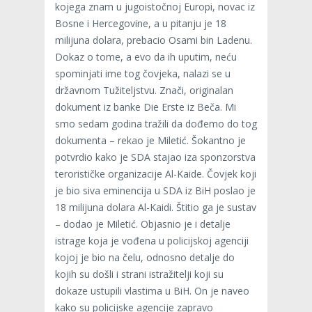
kojega znam u jugoistočnoj Europi, novac iz
Bosne i Hercegovine, a u pitanju je 18
milijuna dolara, prebacio Osami bin Ladenu.
Dokaz o tome, a evo da ih uputim, neću
spominjati ime tog čovjeka, nalazi se u
državnom Tužiteljstvu. Znači, originalan
dokument iz banke Die Erste iz Beča. Mi
smo sedam godina tražili da dođemo do tog
dokumenta – rekao je Miletić. Šokantno je
potvrdio kako je SDA stajao iza sponzorstva
terorističke organizacije Al-Kaide. Čovjek koji
je bio siva eminencija u SDA iz BiH poslao je
18 milijuna dolara Al-Kaidi. Štitio ga je sustav
– dodao je Miletić. Objasnio je i detalje
istrage koja je vođena u policijskoj agenciji
kojoj je bio na čelu, odnosno detalje do
kojih su došli i strani istražitelji koji su
dokaze ustupili vlastima u BiH. On je naveo
kako su policijske agencije zapravo