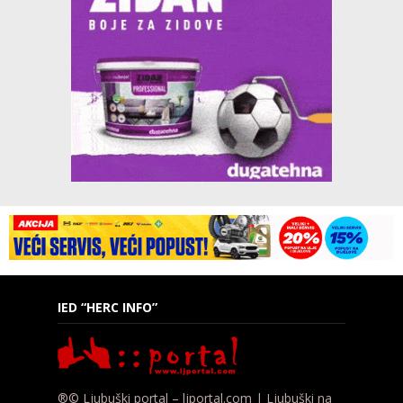
IED “HERC INFO”
®© Ljubuški portal – ljportal.com | Ljubuški na