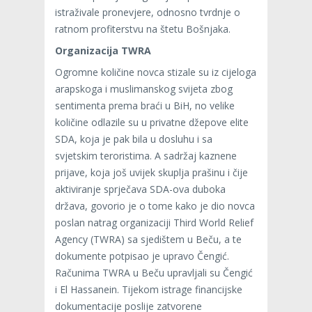
istraživale pronevjere, odnosno tvrdnje o
ratnom profiterstvu na štetu Bošnjaka.
Organizacija TWRA
Ogromne količine novca stizale su iz cijeloga
arapskoga i muslimanskog svijeta zbog
sentimenta prema braći u BiH, no velike
količine odlazile su u privatne džepove elite
SDA, koja je pak bila u dosluhu i sa
svjetskim teroristima. A sadržaj kaznene
prijave, koja još uvijek skuplja prašinu i čije
aktiviranje sprječava SDA-ova duboka
država, govorio je o tome kako je dio novca
poslan natrag organizaciji Third World Relief
Agency (TWRA) sa sjedištem u Beču, a te
dokumente potpisao je upravo Čengić.
Računima TWRA u Beču upravljali su Čengić
i El Hassanein. Tijekom istrage financijske
dokumentacije poslije zatvorene