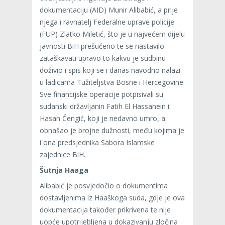
dokumentaciju (AID) Munir Alibabić, a prije
njega i ravnatelj Federalne uprave policije
(FUP) Zlatko Miletić, što je u najvećem dijelu
javnosti BiH prešućeno te se nastavilo
zataškavati upravo to kakvu je sudbinu
doživio i spis koji se i danas navodno nalazi
u ladicama Tužiteljstva Bosne i Hercegovine.
Sve financijske operacije potpisivali su
sudanski državljanin Fatih El Hassanein i
Hasan Čengić, koji je nedavno umro, a
obnašao je brojne dužnosti, među kojima je
i ona predsjednika Sabora Islamske
zajednice BiH.
Šutnja Haaga
Alibabić je posvjedočio o dokumentima
dostavljenima iz Haaškoga suda, gdje je ova
dokumentacija također prikrivena te nije
uopće upotrijebljena u dokazivanju zločina