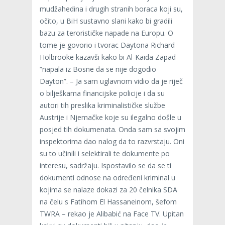
mudžahedina i drugih stranih boraca koji su,
očito, u BiH sustavno slani kako bi gradili
bazu za terorističke napade na Europu. O
tome je govorio i tvorac Daytona Richard
Holbrooke kazavši kako bi Al-Kaida Zapad
“napala iz Bosne da se nije dogodio
Dayton”. – Ja sam uglavnom vidio da je riječ
o bilješkama financijske policije i da su
autori tih preslika kriminalističke službe
Austrije i Njemačke koje su ilegalno došle u
posjed tih dokumenata. Onda sam sa svojim
inspektorima dao nalog da to razvrstaju. Oni
su to učinili i selektirali te dokumente po
interesu, sadržaju. Ispostavilo se da se ti
dokumenti odnose na određeni kriminal u
kojima se nalaze dokazi za 20 čelnika SDA
na čelu s Fatihom El Hassaneinom, šefom
TWRA – rekao je Alibabić na Face TV. Upitan