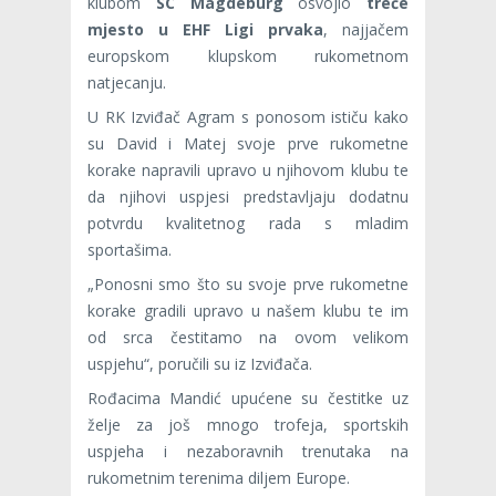
klubom
SC Magdeburg
osvojio
treće
mjesto u EHF Ligi prvaka
, najjačem
europskom klupskom rukometnom
natjecanju.
U RK Izviđač Agram s ponosom ističu kako
su David i Matej svoje prve rukometne
korake napravili upravo u njihovom klubu te
da njihovi uspjesi predstavljaju dodatnu
potvrdu kvalitetnog rada s mladim
sportašima.
„Ponosni smo što su svoje prve rukometne
korake gradili upravo u našem klubu te im
od srca čestitamo na ovom velikom
uspjehu“, poručili su iz Izviđača.
Rođacima Mandić upućene su čestitke uz
želje za još mnogo trofeja, sportskih
uspjeha i nezaboravnih trenutaka na
rukometnim terenima diljem Europe.