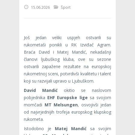
15.06.2026
Šport
Još jedan veliki uspjeh ostvarili su
rukometaši ponikli u RK Izviđač Agram.
Braća David i Matej Mandić, nekadašnji
članovi ljubuškog kluba, ove su sezone
ostvarili zapažene rezultate na europskoj
rukometnoj sceni, potvrdivši kvalitetu i talent
koji su razvijali upravo u Ljubuškom.
David Mandić
okitio se naslovom
pobjednika
EHF Europske lige
sa svojom
momčadi
MT Melsungen
, osvojivši jedan
od najvrjednijih trofeja europskog klupskog
rukometa.
Istodobno je
Matej Mandić
sa svojim