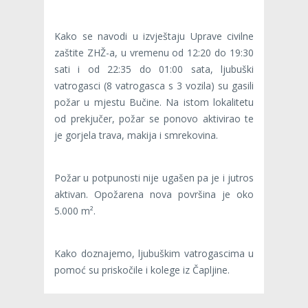
Kako se navodi u izvještaju Uprave civilne
zaštite ZHŽ-a, u vremenu od 12:20 do 19:30
sati i od 22:35 do 01:00 sata, ljubuški
vatrogasci (8 vatrogasca s 3 vozila) su gasili
požar u mjestu Bučine. Na istom lokalitetu
od prekjučer, požar se ponovo aktivirao te
je gorjela trava, makija i smrekovina.
Požar u potpunosti nije ugašen pa je i jutros
aktivan. Opožarena nova površina je oko
5.000 m².
Kako doznajemo, ljubuškim vatrogascima u
pomoć su priskočile i kolege iz Čapljine.