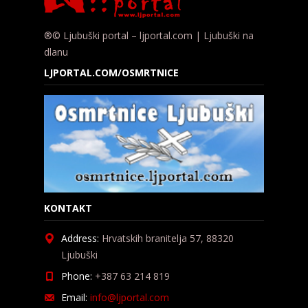
®© Ljubuški portal – ljportal.com | Ljubuški na
dlanu
LJPORTAL.COM/OSMRTNICE
KONTAKT
Address:
Hrvatskih branitelja 57, 88320
Ljubuški
Phone:
+387 63 214 819
Email:
info@ljportal.com