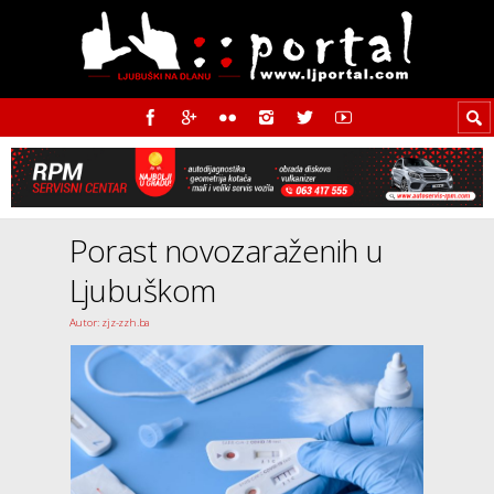
Porast novozaraženih u
Ljubuškom
Autor: zjz-zzh.ba