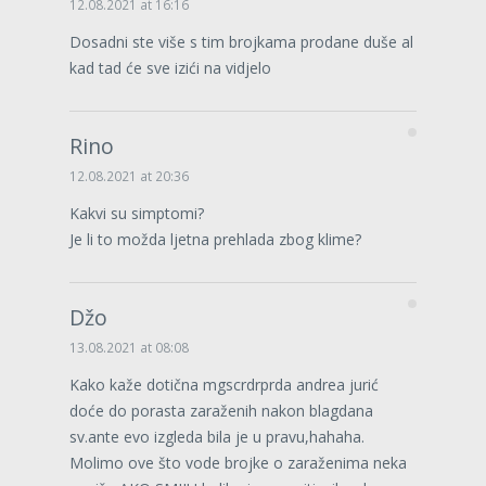
12.08.2021 at 16:16
Dosadni ste više s tim brojkama prodane duše al
kad tad će sve izići na vidjelo
Rino
12.08.2021 at 20:36
Kakvi su simptomi?
Je li to možda ljetna prehlada zbog klime?
Džo
13.08.2021 at 08:08
Kako kaže dotična mgscrdrprda andrea jurić
doće do porasta zaraženih nakon blagdana
sv.ante evo izgleda bila je u pravu,hahaha.
Molimo ove što vode brojke o zaraženima neka