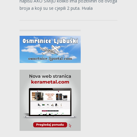
napišu AKO SMIJU koliko ima pozitivnih od ovoga
broja a koji su se cjepili 2 puta. Hvala