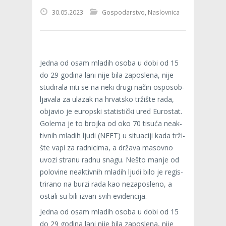
30.05.2023
Gospodarstvo
,
Naslovnica
Jedna od osam mla­dih osoba u dobi od 15
do 29 godina lani nije bila zapos­lena, nije
stu­di­rala niti se na neki drugi način ospo­sob­
lja­vala za ula­zak na hrvat­sko trži­šte rada,
obja­vio je europ­ski sta­tis­tički ured Euros­tat.
Golema je to brojka od oko 70 tisuća neak­
tiv­nih mla­dih ljudi (NEET) u situ­aciji kada trži­
šte vapi za rad­ni­cima, a država masovno
uvozi stranu radnu snagu. Nešto manje od
polo­vine neak­tiv­nih mla­dih ljudi bilo je regis­
tri­rano na burzi rada kao neza­pos­leno, a
ostali su bili izvan svih evi­den­cija.
Jedna od osam mla­dih osoba u dobi od 15
do 29 godina lani nije bila zapos­lena, nije