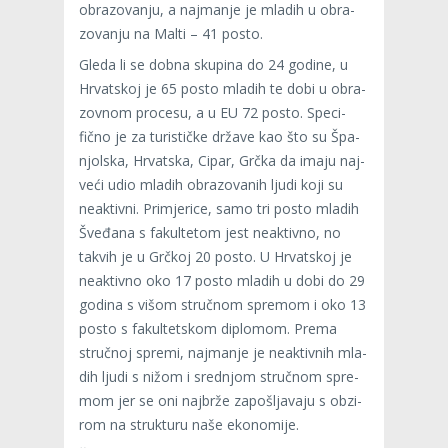
obra­zo­va­nju, a naj­ma­nje je mla­dih u obra­
zo­va­nju na Malti – 41 posto.
Gleda li se dobna sku­pina do 24 godine, u
Hrvat­skoj je 65 posto mla­dih te dobi u obra­
zov­nom pro­cesu, a u EU 72 posto. Spe­ci­
fično je za turis­tičke države kao što su Špa­
njol­ska, Hrvat­ska, Cipar, Grčka da imaju naj­
veći udio mla­dih obra­zo­va­nih ljudi koji su
neak­tivni. Pri­mje­rice, samo tri posto mla­dih
Šve­đana s fakul­te­tom jest neak­tivno, no
tak­vih je u Grč­koj 20 posto. U Hrvat­skoj je
neak­tivno oko 17 posto mla­dih u dobi do 29
godina s višom struč­nom spre­mom i oko 13
posto s fakul­tet­skom diplo­mom. Prema
struč­noj spremi, naj­ma­nje je neak­tiv­nih mla­
dih ljudi s nižom i sred­njom struč­nom spre­
mom jer se oni naj­brže zapoš­lja­vaju s obzi­
rom na struk­turu naše eko­no­mije.