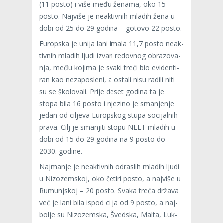
(11 posto) i više među ženama, oko 15
posto. Naj­više je neak­tiv­nih mla­dih žena u
dobi od 25 do 29 godina – gotovo 22 posto.
Europ­ska je unija lani imala 11,7 posto neak­
tiv­nih mla­dih ljudi izvan redov­nog obra­zo­va­
nja, među kojima je svaki treći bio evi­den­ti­
ran kao neza­pos­leni, a ostali nisu radili niti
su se ško­lo­vali. Prije deset godina ta je
stopa bila 16 posto i nje­zino je sma­nje­nje
jedan od ciljeva Europ­skog stupa soci­jal­nih
prava. Cilj je sma­njiti stopu NEET mla­dih u
dobi od 15 do 29 godina na 9 posto do
2030. godine.
Naj­ma­nje je neak­tiv­nih odras­lih mla­dih ljudi
u Nizo­zem­skoj, oko četiri posto, a naj­više u
Rumunj­skoj – 20 posto. Svaka treća država
već je lani bila ispod cilja od 9 posto, a naj­
bo­lje su Nizo­zem­ska, Šved­ska, Malta, Luk­