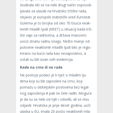
stu­di­rala niti se na neki drugi način ospo­sob­
lja­vala za ula­zak na hrvat­sko trži­šte rada,
obja­vio je europ­ski sta­tis­tički ured Euros­tat.
Golema je to brojka od oko 70 tisuća neak­
tiv­nih mla­dih ljudi (NEET) u situ­aciji kada trži­
šte vapi za rad­ni­cima, a država masovno
uvozi stranu radnu snagu. Nešto manje od
polo­vine neak­tiv­nih mla­dih ljudi bilo je regis­
tri­rano na burzi rada kao neza­pos­leno, a
ostali su bili izvan svih evi­den­cija.
Rade na crno ili ne rade
Ne pos­toje podaci je li riječ o mla­dim lju­
dima koji su bili zapos­leni na crno, koji
pomažu u obi­telj­skim pos­lo­vima bez legal­
nog zapos­le­nja ili pak ne žele raditi. Moguće
je da su se neki od njih i odse­lili, ali se nisu
odja­vili. Hrvat­ska je prije deset godina, uoči
ula­ska u EU, imala 20 posto neak­tiv­nih mla­