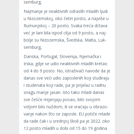
sem­burg,
Naj­ma­nje je neak­tiv­nih odras­lih mla­dih ljudi
u Nizo­zem­skoj, oko četiri posto, a naj­više u
Rumunj­skoj – 20 posto. Svaka treća država
već je lani bila ispod cilja od 9 posto, a naj­
bo­lje su Nizo­zem­ska, Šved­ska, Malta, Luk­
sem­burg,
Dan­ska, Por­tu­gal, Slo­ve­nija, Nje­mačka i
Irska, gdje se udio neak­tiv­nih mla­dih kre­tao
od 4 do 9 posto. No, istra­ži­vači navode da je
danas sve veći udio zapos­le­nih koji stu­di­raju
i stu­de­nata koji rade, pa je pri­je­laz u radnu
snagu manje jasan. Isto tako mladi danas
sve češće mije­njaju posao, bilo svo­jom
voljom bilo nuždom, ili se vra­ćaju u obra­zo­
va­nje nakon što se zaposle. EU potiče mlade
da rade čak i u sred­njoj školi pa je 2022. oko
12 posto mla­dih u dobi od 15 do 19 godina