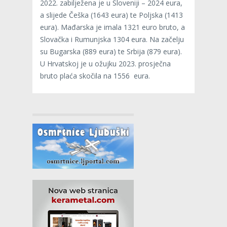
2022. zabi­lje­žena je u Slo­ve­niji – 2024 eura,
a sli­jede Češka (1643 eura) te Polj­ska (1413
eura). Mađar­ska je imala 1321 euro bruto, a
Slo­vačka i Rumunj­ska 1304 eura. Na zače­lju
su Bugar­ska (889 eura) te Srbija (879 eura).
U Hrvat­skoj je u ožujku 2023. pro­sječna
bruto plaća sko­čila na 1556 eura.