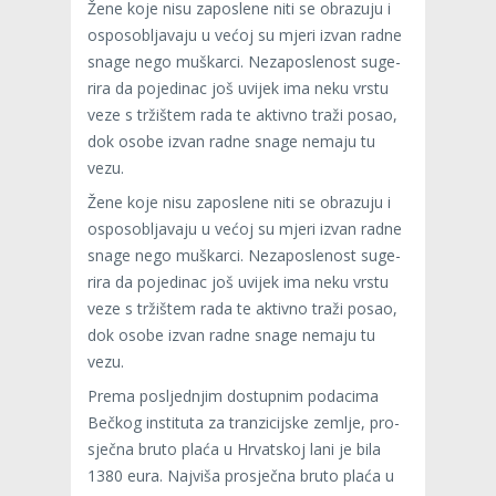
Žene koje nisu zapos­lene niti se obra­zuju i
ospo­sob­lja­vaju u većoj su mjeri izvan radne
snage nego muškarci. Neza­pos­le­nost suge­
rira da poje­di­nac još uvi­jek ima neku vrstu
veze s trži­štem rada te aktivno traži posao,
dok osobe izvan radne snage nemaju tu
vezu.
Žene koje nisu zapos­lene niti se obra­zuju i
ospo­sob­lja­vaju u većoj su mjeri izvan radne
snage nego muškarci. Neza­pos­le­nost suge­
rira da poje­di­nac još uvi­jek ima neku vrstu
veze s trži­štem rada te aktivno traži posao,
dok osobe izvan radne snage nemaju tu
vezu.
Prema pos­ljed­njim dos­tup­nim poda­cima
Beč­kog ins­ti­tuta za tran­zi­cij­ske zem­lje, pro­
sječna bruto plaća u Hrvat­skoj lani je bila
1380 eura. Naj­viša pro­sječna bruto plaća u