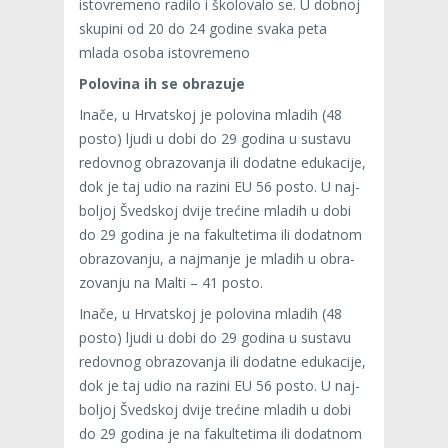
isto­vre­meno radilo i ško­lo­valo se. U dob­noj
sku­pini od 20 do 24 godine svaka peta
mlada osoba isto­vre­meno
Polo­vina ih se obra­zuje
Inače, u Hrvat­skoj je polo­vina mla­dih (48
posto) ljudi u dobi do 29 godina u sus­tavu
redov­nog obra­zo­va­nja ili dodatne edu­ka­cije,
dok je taj udio na razini EU 56 posto. U naj­
bo­ljoj Šved­skoj dvije tre­ćine mla­dih u dobi
do 29 godina je na fakul­te­tima ili dodat­nom
obra­zo­va­nju, a naj­ma­nje je mla­dih u obra­
zo­va­nju na Malti – 41 posto.
Inače, u Hrvat­skoj je polo­vina mla­dih (48
posto) ljudi u dobi do 29 godina u sus­tavu
redov­nog obra­zo­va­nja ili dodatne edu­ka­cije,
dok je taj udio na razini EU 56 posto. U naj­
bo­ljoj Šved­skoj dvije tre­ćine mla­dih u dobi
do 29 godina je na fakul­te­tima ili dodat­nom