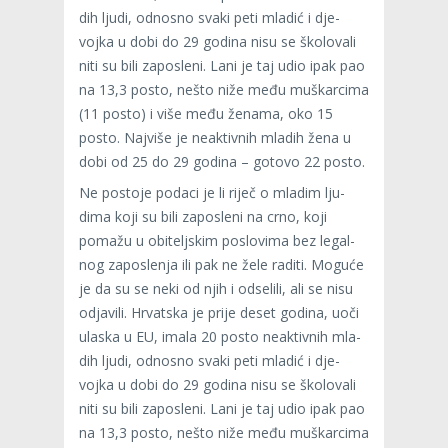
dih ljudi, odnosno svaki peti mla­dić i dje­
vojka u dobi do 29 godina nisu se ško­lo­vali
niti su bili zapos­leni. Lani je taj udio ipak pao
na 13,3 posto, nešto niže među muškar­cima
(11 posto) i više među ženama, oko 15
posto. Naj­više je neak­tiv­nih mla­dih žena u
dobi od 25 do 29 godina – gotovo 22 posto.
Ne pos­toje podaci je li riječ o mla­dim lju­
dima koji su bili zapos­leni na crno, koji
pomažu u obi­telj­skim pos­lo­vima bez legal­
nog zapos­le­nja ili pak ne žele raditi. Moguće
je da su se neki od njih i odse­lili, ali se nisu
odja­vili. Hrvat­ska je prije deset godina, uoči
ula­ska u EU, imala 20 posto neak­tiv­nih mla­
dih ljudi, odnosno svaki peti mla­dić i dje­
vojka u dobi do 29 godina nisu se ško­lo­vali
niti su bili zapos­leni. Lani je taj udio ipak pao
na 13,3 posto, nešto niže među muškar­cima