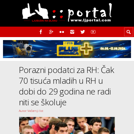
Porazni podatci za RH: Čak
70 tisuća mla­dih u RH u
dobi do 29 godina ne radi
niti se ško­luje
Autor: Večernji list