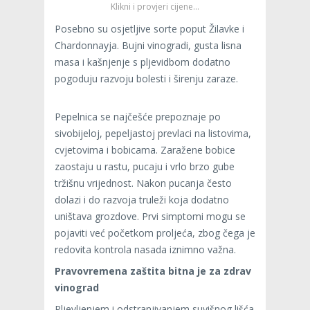
Klikni i provjeri cijene…
Posebno su osjetljive sorte poput Žilavke i
Chardonnayja. Bujni vinogradi, gusta lisna
masa i kašnjenje s pljevidbom dodatno
pogoduju razvoju bolesti i širenju zaraze.
Pepelnica se najčešće prepoznaje po
sivobijeloj, pepeljastoj prevlaci na listovima,
cvjetovima i bobicama. Zaražene bobice
zaostaju u rastu, pucaju i vrlo brzo gube
tržišnu vrijednost. Nakon pucanja često
dolazi i do razvoja truleži koja dodatno
uništava grozdove. Prvi simptomi mogu se
pojaviti već početkom proljeća, zbog čega je
redovita kontrola nasada iznimno važna.
Pravovremena zaštita bitna je za zdrav
vinograd
Pljevljenjem i odstranjivanjem suvišnog lišća