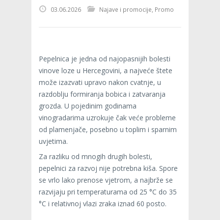
03.06.2026
Najave i promocije
,
Promo
Pepelnica je jedna od najopasnijih bolesti
vinove loze u Hercegovini, a najveće štete
može izazvati upravo nakon cvatnje, u
razdoblju formiranja bobica i zatvaranja
grozda. U pojedinim godinama
vinogradarima uzrokuje čak veće probleme
od plamenjače, posebno u toplim i sparnim
uvjetima.
Za razliku od mnogih drugih bolesti,
pepelnici za razvoj nije potrebna kiša. Spore
se vrlo lako prenose vjetrom, a najbrže se
razvijaju pri temperaturama od 25 °C do 35
°C i relativnoj vlazi zraka iznad 60 posto.