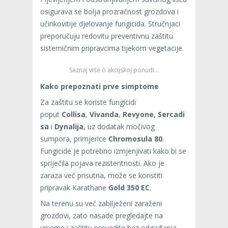
osigurava se bolja prozračnost grozdova i
učinkovitije djelovanje fungicida. Stručnjaci
preporučuju redovitu preventivnu zaštitu
sistemičnim pripravcima tijekom vegetacije.
Saznaj više o akcijskoj ponudi…
Kako prepoznati prve simptome
Za zaštitu se koriste fungicidi
poput
Collisa
,
Vivanda
,
Revyone
,
Sercadi
sa
i
Dynalija
, uz dodatak močivog
sumpora, primjerice
Chromosula 80
.
Fungicide je potrebno izmjenjivati kako bi se
spriječila pojava rezistentnosti. Ako je
zaraza već prisutna, može se koristiti
pripravak Karathane
Gold 350 EC
.
Na terenu su već zabilježeni zaraženi
grozdovi, zato nasade pregledajte na
vrijeme i zaštitu provedite bez odgađanja.