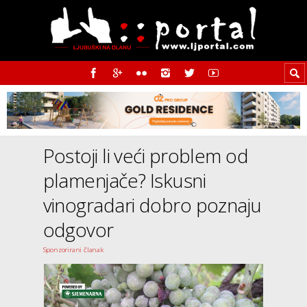
Postoji li veći problem od
plamenjače? Iskusni
vinogradari dobro poznaju
odgovor
Sponzorirani članak