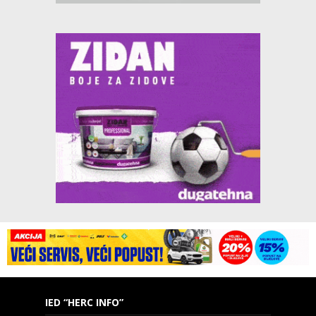
IED “HERC INFO”