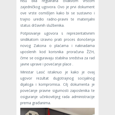
nisu bila regulirana ovakvom vrstom
zajedničkog ugovora. Ovo je prvi dokument
ove vrste osmišljen kako bi se sustavno i
trajno uredio radno-pravni te materijalni
status državnih službenika.
Potpisivanje ugovora s reprezentativnim
sindikatom izravno prati proces donošenja
novog Zakona o plaćama i naknadama
uposlenih kod korisnika proračuna ŽZH,
čime se osiguravaju stabilna sredstva za rad
javne uprave i povećanje place .
Ministar Lasić istaknuo je kako je ovaj
ugovor rezultat dugotrajnog socijalnog
dijaloga i kompromisa. Cilj dokumenta je
povećanje pravne sigurnosti zaposlenika te
osiguranje učinkovitijeg rada administracije
prema građanima.