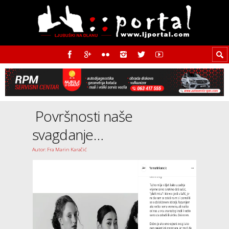
Površnosti naše
svagdanje…
Autor: Fra Marin Karačić