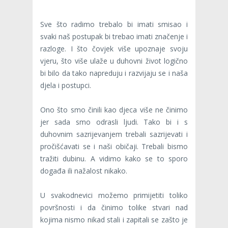
Sve što radimo trebalo bi imati smisao i
svaki naš postupak bi trebao imati značenje i
razloge. I što čovjek više upoznaje svoju
vjeru, što više ulaže u duhovni život logično
bi bilo da tako napreduju i razvijaju se i naša
djela i postupci.
Ono što smo činili kao djeca više ne činimo
jer sada smo odrasli ljudi. Tako bi i s
duhovnim sazrijevanjem trebali sazrijevati i
pročišćavati se i naši običaji. Trebali bismo
tražiti dubinu. A vidimo kako se to sporo
događa ili nažalost nikako.
U svakodnevici možemo primijetiti toliko
površnosti i da činimo tolike stvari nad
kojima nismo nikad stali i zapitali se zašto je