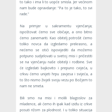
to tako i ima li to uopće smisla. Jer većinom
nam bude opravdanje: “Pa to je tako, to svi
rade.”
Na primjer u sakramentu vjenčanja;
ispoštovat ćemo sve običaje, a ono bitno
ćemo zanemariti. Kao obitelj potrošit ćemo
toliko novca da izgledamo prekrasno, a
nećemo se otići ispovijediti da možemo
potpuno sudjelovati u svetoj misi i pričestiti
se na vjenčanju naše obitelji i rodbine. Sve
će izgledati bajkovito i prepuno cvijeća, u
crkvu ćemo unijeti hrpu zavjesa i svijeća, a
to što nismo živjeli svoju vezu po Božjem to
nam ne smeta.
Bili smo na misi i molili blagoslov za
mladence, ali ćemo ih ipak kad iziđu iz crkve
posuti rižom za plodnost. I u toliko situacija