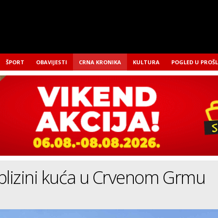
ŠPORT
OBAVIJESTI
CRNA KRONIKA
KULTURA
POGLED U PROŠ
blizini kuća u Crvenom Grmu