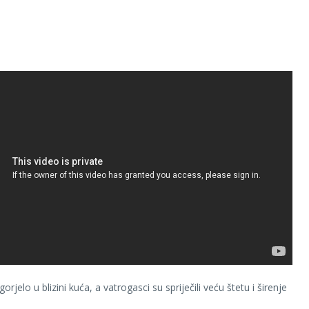
gorjelo u blizini kuća, a vatrogasci su spriječili veću štetu i širenje