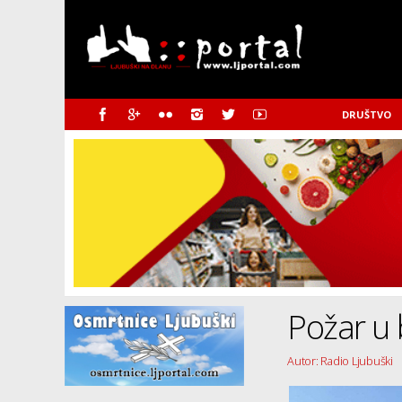
DRUŠTVO
Požar u 
Autor: Radio Ljubuški