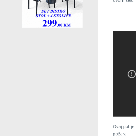
ovom selu.
Ovaj put je 
požara.