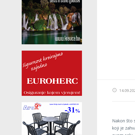
14.09.20
Nakon što s
koji je zahv