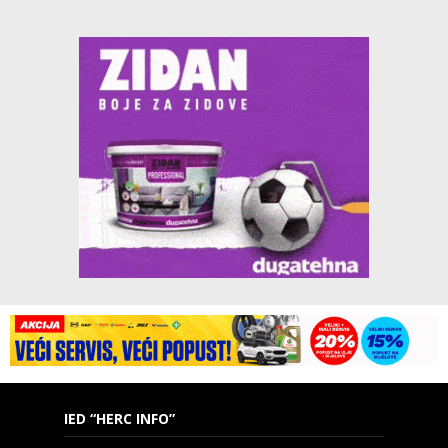
IED “HERC INFO”