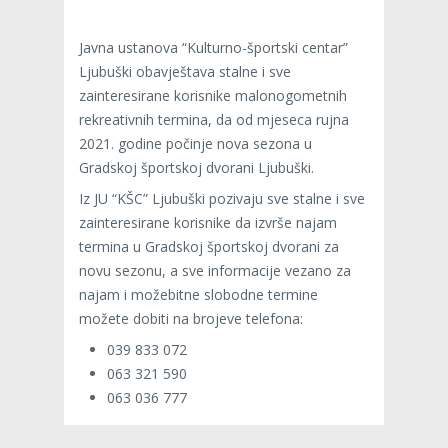
Javna ustanova “Kulturno-športski centar”
Ljubuški obavještava stalne i sve
zainteresirane korisnike malonogometnih
rekreativnih termina, da od mjeseca rujna
2021. godine počinje nova sezona u
Gradskoj športskoj dvorani Ljubuški.
Iz JU “KŠC” Ljubuški pozivaju sve stalne i sve
zainteresirane korisnike da izvrše najam
termina u Gradskoj športskoj dvorani za
novu sezonu, a sve informacije vezano za
najam i možebitne slobodne termine
možete dobiti na brojeve telefona:
039 833 072
063 321 590
063 036 777