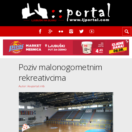
Poziv malonogometnim
rekreativcima
Autor: iks-portal.info