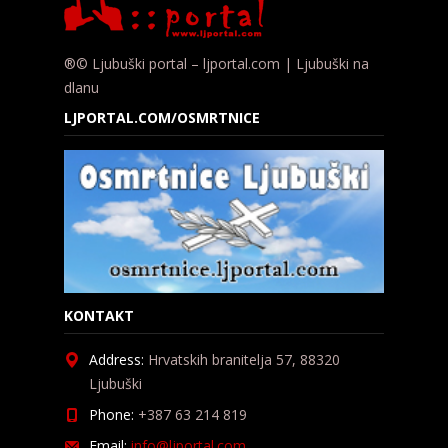
®© Ljubuški portal – ljportal.com | Ljubuški na
dlanu
LJPORTAL.COM/OSMRTNICE
KONTAKT
Address:
Hrvatskih branitelja 57, 88320
Ljubuški
Phone:
+387 63 214 819
Email:
info@ljportal.com