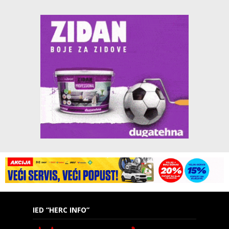
IED “HERC INFO”