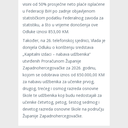
visini od 50% prosječne neto plaće isplaćene
u Federaciji BiH po zadnje objavljenom
statističkom podatku Federalnog zavoda za
statistiku, a što u vrijeme donošenja ove
Odluke iznosi 853,00 KM.
Također, na 26. telefonskoj sjednici, Vlada je
donijela Odluku o korištenju sredstava
„Kapitalni izdaci – nabava udžbenika“
utvrđenih Proračunom Županije
Zapadnohercegovačke za 2026. godinu,
kojom se odobrava iznos od 650.000,00 KM
za nabavu udžbenika za učenike prvog,
drugog, trećeg i osmog razreda osnovne
škole te udžbenika koji budu nedostajali za
učenike četvrtog, petog, šestog sedmog i
devetog razreda osnovne škole na području
Županije Zapadnohercegovačke.