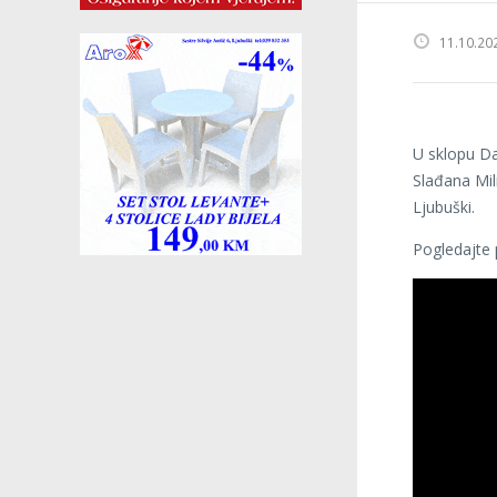
11.10.20
U sklopu Da
Slađana Mili
Ljubuški.
Pogledajte 