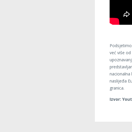
Podsjetimo,
već više od 
upoznavanja
predstavlja
nacionalna 
naslijeđa Eu
granica.
Izvor: You