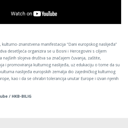
 kulturno-znanstvena manifestacija “Dani europskog naslijeđa”
dva desetljeća organizira se u Bosni i Hercegovini s ciljem
 najširih slojeva društva sa značajem čuvanja, zaštite,
nja i promoviranja kulturnog naslijeđa, uz edukaciju o tome da su
kulturna naslijeđa europskih zemalja dio zajedničkog kulturnog
rope, kao i da se ohrabri tolerancija unutar Europe i izvan njenih
tube / HKB-BILIG