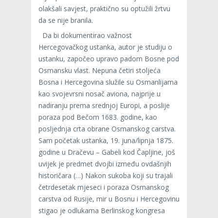
olakšali savjest, praktično su optužili žrtvu
da se nije branila.
Da bi dokumentirao važnost
Hercegovačkog ustanka, autor je studiju o
ustanku, započeo upravo padom Bosne pod
Osmansku vlast. Nepuna četiri stoljeća
Bosna i Hercegovina služile su Osmanlijama
kao svojevrsni nosač aviona, najprije u
nadiranju prema srednjoj Europi, a poslije
poraza pod Bečom 1683. godine, kao
posljednja crta obrane Osmanskog carstva.
Sam početak ustanka, 19. juna/lipnja 1875.
godine u Dračevu – Gabeli kod Čapljine, još
uvijek je predmet dvojbi između ovdašnjih
historičara (…) Nakon sukoba koji su trajali
četrdesetak mjeseci i poraza Osmanskog
carstva od Rusije, mir u Bosnu i Hercegovinu
stigao je odlukama Berlinskog kongresa