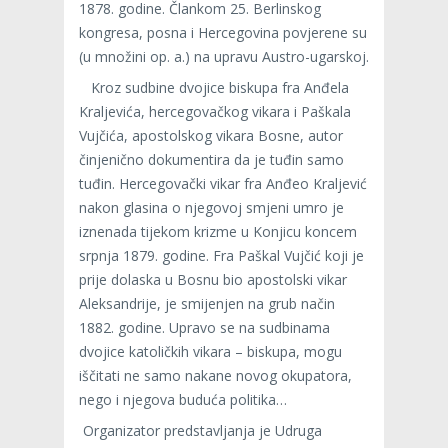
1878. godine. Člankom 25. Berlinskog
kongresa, posna i Hercegovina povjerene su
(u množini op. a.) na upravu Austro-ugarskoj.
Kroz sudbine dvojice biskupa fra Anđela
Kraljevića, hercegovačkog vikara i Paškala
Vujčića, apostolskog vikara Bosne, autor
činjenično dokumentira da je tuđin samo
tuđin. Hercegovački vikar fra Anđeo Kraljević
nakon glasina o njegovoj smjeni umro je
iznenada tijekom krizme u Konjicu koncem
srpnja 1879. godine. Fra Paškal Vujčić koji je
prije dolaska u Bosnu bio apostolski vikar
Aleksandrije, je smijenjen na grub način
1882. godine. Upravo se na sudbinama
dvojice katoličkih vikara – biskupa, mogu
iščitati ne samo nakane novog okupatora,
nego i njegova buduća politika…
Organizator predstavljanja je Udruga