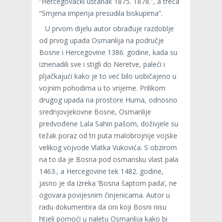
“Hercegovački ustanak 1875. 1878.”, a treća
“Smjena imperija presudila biskupima”.
U prvom dijelu autor obrađuje razdoblje
od prvog upada Osmanlija na područje
Bosne i Hercegovine 1386. godine, kada su
iznenadili sve i stigli do Neretve, paleći i
pljačkajući kako je to već bilo uobičajeno u
vojnim pohodima u to vrijeme. Prilikom
drugog upada na prostore Huma, odnosno
srednjovjekovne Bosne, Osmanlije
predvođene Lala Sahin pašom, doživjele su
težak poraz od tri puta malobrojnije vojske
velikog vojvode Vlatka Vukovića. S obzirom
na to da je Bosna pod osmansku vlast pala
1463., a Hercegovine tek 1482. godine,
jasno je da izreka ‘Bosna šaptom pada’, ne
ogovara povijesnim činjenicama. Autor u
radu dokumentira da oni koji Bosni nisu
htjeli pomoći u naletu Osmanlija kako bi