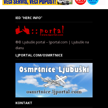
IED “HERC INFO”
®© Ljubuški portal – ljportal.com | Ljubuški na
dlanu
LJPORTAL.COM/OSMRTNICE
KONTAKT