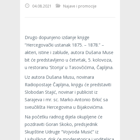
04.08.2021
Najave i promocije
Drugo dopunjeno izdanje knjige
“Hercegovački ustanak 1875. – 1878.” –
akteri, istine i zablude, autora Dušana Muse
bit će predstavljeno u četvrtak, 5. kolovoza,
u restoranu ‘Storija’ u Tasovčićima, Čapljina.
Uz autora Dušana Musu, novinara
Radiopostaje Čapljina, knjigu će predstaviti
Slobodan Stajić, novinar i publicist iz
Sarajeva i mr. sc. Marko-Antonio Brkić sa
sveučilišta Hercegovina u Bijakovićima.
Na početku radnog dijela okupljene će
pozdraviti Goran Skoko, predsjednik
Skupštine Udruge “Vojvoda Musić” iz
Ljubuškog, dok će moderatorica i voditeljica