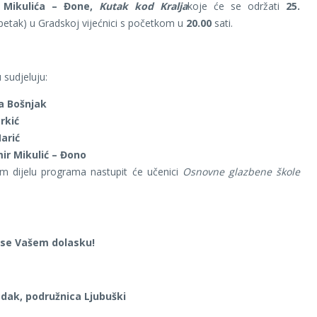
 Mikulića – Đone,
Kutak kod Kralja
koje će se održati
25.
petak) u Gradskoj vijećnici s početkom u
20.00
sati.
sudjeluju:
a Bošnjak
rkić
Marić
ir Mikulić – Đono
m dijelu programa nastupit će učenici
Osnovne glazbene škole
se Vašem dolasku!
dak, podružnica Ljubuški