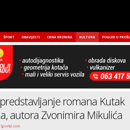
ŠPORT
OBAVIJESTI
CRNA KRONIKA
KULTURA
POGLED U PROŠ
predstavljanje romana Kutak
ja, autora Zvonimira Mikulića
 ljportal.com