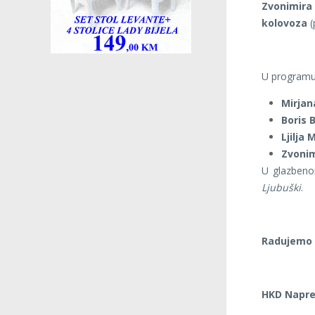
Zvonimira
kolovoza
(
U programu 
Mirjan
Boris B
Ljilja 
Zvonim
U glazbeno
Ljubuški
.
Radujemo 
HKD Napre