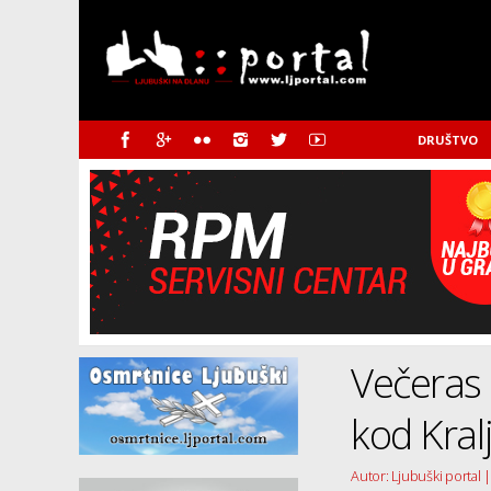
DRUŠTVO
Večeras 
kod Kral
Autor: Ljubuški portal |