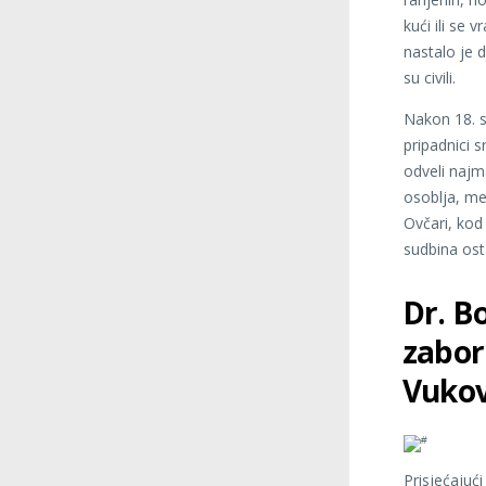
kući ili se
nastalo je 
su civili.
Nakon 18. s
pripadnici s
odveli najma
osoblja, me
Ovčari, kod
sudbina osta
Dr. B
zabora
Vukov
Prisjećajući