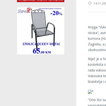
14.11.20
Knjiga “Vuk
istoka”, aut
komora (HLK)
Zagrebu, a 
okolnostima
Riječ je o h
konteksta ra
rada vukova
Vukovara te 
branitelja i c
“Ono što su 
neprijateljs