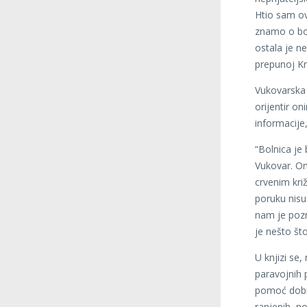
Htio sam ov
znamo o bor
ostala je ne
prepunoj Kr
Vukovarska b
orijentir on
informacije,
“Bolnica je 
Vukovar. On
crvenim kr
poruku nisu 
nam je pozna
je nešto što
U knjizi se
paravojnih 
pomoć dobil
ranjenih, no