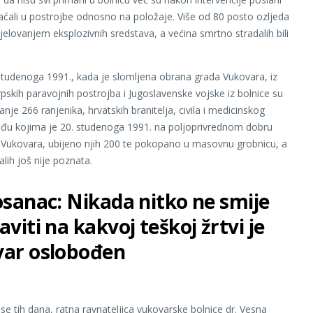
 vraćali u postrojbe odnosno na položaje. Više od 80 posto ozljeda
djelovanjem eksplozivnih sredstava, a većina smrtno stradalih bili
tudenoga 1991., kada je slomljena obrana grada Vukovara, iz
rpskih paravojnih postrojba i Jugoslavenske vojske iz bolnice su
nje 266 ranjenika, hrvatskih branitelja, civila i medicinskog
đu kojima je 20. studenoga 1991. na poljoprivrednom dobru
 Vukovara, ubijeno njih 200 te pokopano u masovnu grobnicu, a
lih još nije poznata.
osanac: Nikada nitko ne smije
viti na kakvoj teškoj žrtvi je
ar oslobođen
 se tih dana, ratna ravnateljica vukovarske bolnice dr. Vesna