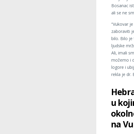
Bosanac ist
ali se ne sm
“Vukovar je
zaboraviti 
bilo. Bilo 
ljudske mržn
Ali, imali 
možemo i do
logore i ubi
rekla je dr.
Hebra
u koj
okoln
na Vu