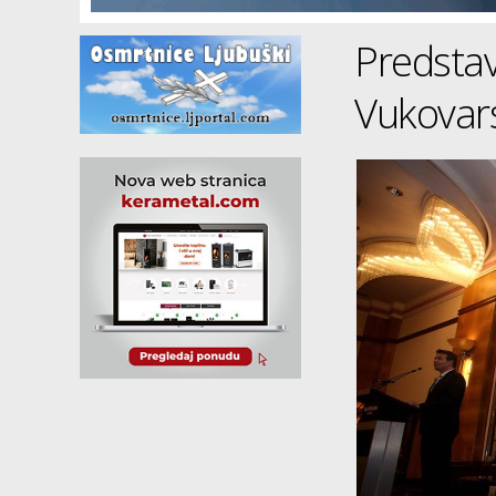
Predstavl
Vukovars