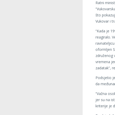
Ratni minis
“Vukovarska
što pokazuj
Vukovar i t
“Kada je 19
reagiralo. 
ravnateljicu
oformljen S
združenog v
vremena jer 
zadatak”, r
Podsjetio j
da međunaro
“Važna osob
jer su na ist
kriterije je