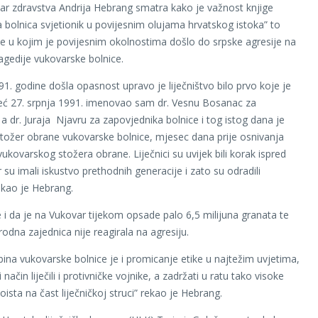
tar zdravstva Andrija Hebrang smatra kako je važnost knjige
 bolnica svjetionik u povijesnim olujama hrvatskog istoka” to
e u kojim je povijesnim okolnostima došlo do srpske agresije na
ragedije vukovarske bolnice.
91. godine došla opasnost upravo je liječništvo bilo prvo koje je
Već 27. srpnja 1991. imenovao sam dr. Vesnu Bosanac za
 a dr. Juraja Njavru za zapovjednika bolnice i tog istog dana je
tožer obrane vukovarske bolnice, mjesec dana prije osnivanja
ukovarskog stožera obrane. Liječnici su uvijek bili korak ispred
su imali iskustvo prethodnih generacije i zato su odradili
ekao je Hebrang.
e i da je na Vukovar tijekom opsade palo 6,5 milijuna granata te
dna zajednica nije reagirala na agresiju.
ina vukovarske bolnice je i promicanje etike u najtežim uvjetima,
i način liječili i protivničke vojnike, a zadržati u ratu tako visoke
 doista na čast liječničkoj struci” rekao je Hebrang.