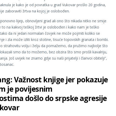
aknula je kako je od povratka u grad Vukovar prošlo 20 godina,
ije zaboraviti žrtva na kojoj je oslobođen.
 ponovno lijep, obnovljeni grad ali ono što nikada nitko ne smije
je to na kakvoj teškoj žrtvi je oslobođen i kako nam je teško
je tako da ni jedan normalan čovjek ne može pojmiti koliko se
je i zla može izliti kroz stotine, tisuće topovskih granata i bombi.
smo strahovitu volju i želju da pomažemo, da pružimo najbolje što
kazali smo da to možemo, bez obzira što smo prošli kavalriju,
janja. Još uvijek ne znamo gdje su naši prijatelji i članvoi obitelji”,
 Bosanac.
ng: Važnost knjige jer pokazuje
im je povijesnim
ostima došlo do srpske agresije
kovar