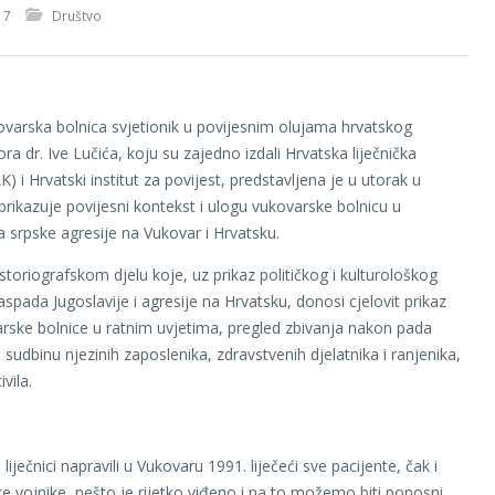
17
Društvo
ovarska bolnica svjetionik u povijesnim olujama hrvatskog
ora dr. Ive Lučića, koju su zajedno izdali Hrvatska liječnička
 i Hrvatski institut za povijest, predstavljena je u utorak u
prikazuje povijesni kontekst i ulogu vukovarske bolnicu u
 srpske agresije na Vukovar i Hrvatsku.
istoriografskom djelu koje, uz prikaz političkog i kulturološkog
spada Jugoslavije i agresije na Hrvatsku, donosi cjelovit prikaz
rske bolnice u ratnim uvjetima, pregled zbivanja nakon pada
sudbinu njezinih zaposlenika, zdravstvenih djelatnika i ranjenika,
ivila.
liječnici napravili u Vukovaru 1991. liječeći sve pacijente, čak i
ke vojnike, nešto je rijetko viđeno i na to možemo biti ponosni.