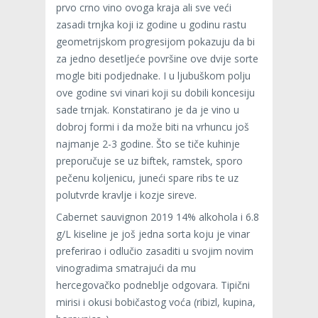
prvo crno vino ovoga kraja ali sve veći
zasadi trnjka koji iz godine u godinu rastu
geometrijskom progresijom pokazuju da bi
za jedno desetljeće površine ove dvije sorte
mogle biti podjednake. I u ljubuškom polju
ove godine svi vinari koji su dobili koncesiju
sade trnjak. Konstatirano je da je vino u
dobroj formi i da može biti na vrhuncu još
najmanje 2-3 godine. Što se tiče kuhinje
preporučuje se uz biftek, ramstek, sporo
pečenu koljenicu, juneći spare ribs te uz
polutvrde kravlje i kozje sireve.
Cabernet sauvignon 2019 14% alkohola i 6.8
g/L kiseline je još jedna sorta koju je vinar
preferirao i odlučio zasaditi u svojim novim
vinogradima smatrajući da mu
hercegovačko podneblje odgovara. Tipični
mirisi i okusi bobičastog voća (ribizl, kupina,