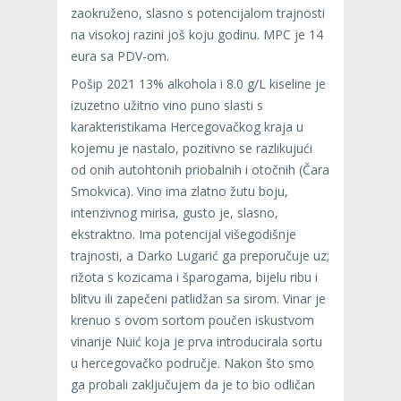
zaokruženo, slasno s potencijalom trajnosti
na visokoj razini još koju godinu. MPC je 14
eura sa PDV-om.
Pošip 2021 13% alkohola i 8.0 g/L kiseline je
izuzetno užitno vino puno slasti s
karakteristikama Hercegovačkog kraja u
kojemu je nastalo, pozitivno se razlikujući
od onih autohtonih priobalnih i otočnih (Čara
Smokvica). Vino ima zlatno žutu boju,
intenzivnog mirisa, gusto je, slasno,
ekstraktno. Ima potencijal višegodišnje
trajnosti, a Darko Lugarić ga preporučuje uz;
rižota s kozicama i šparogama, bijelu ribu i
blitvu ili zapečeni patlidžan sa sirom. Vinar je
krenuo s ovom sortom poučen iskustvom
vinarije Nuić koja je prva introducirala sortu
u hercegovačko područje. Nakon što smo
ga probali zaključujem da je to bio odličan