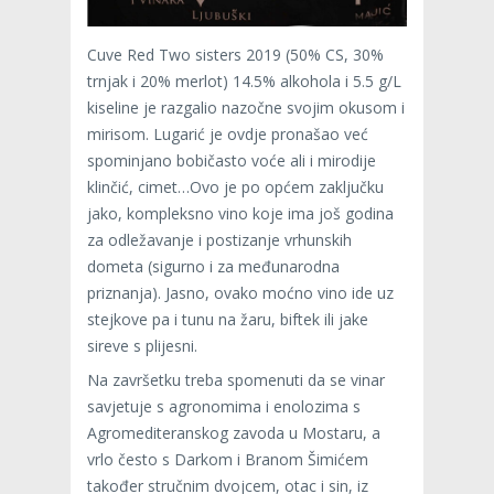
Cuve Red Two sisters 2019 (50% CS, 30%
trnjak i 20% merlot) 14.5% alkohola i 5.5 g/L
kiseline je razgalio nazočne svojim okusom i
mirisom. Lugarić je ovdje pronašao već
spominjano bobičasto voće ali i mirodije
klinčić, cimet…Ovo je po općem zaključku
jako, kompleksno vino koje ima još godina
za odležavanje i postizanje vrhunskih
dometa (sigurno i za međunarodna
priznanja). Jasno, ovako moćno vino ide uz
stejkove pa i tunu na žaru, biftek ili jake
sireve s plijesni.
Na završetku treba spomenuti da se vinar
savjetuje s agronomima i enolozima s
Agromediteranskog zavoda u Mostaru, a
vrlo često s Darkom i Branom Šimićem
također stručnim dvojcem, otac i sin, iz