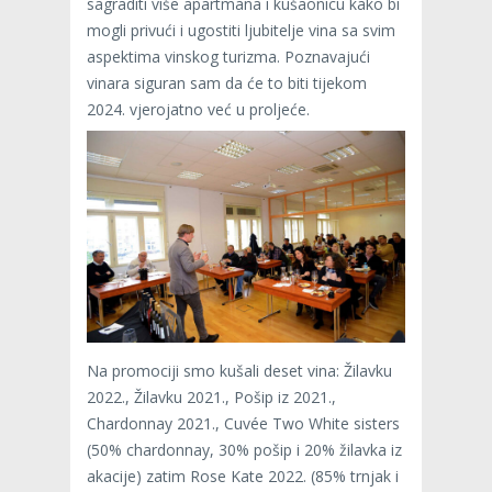
sagraditi više apartmana i kušaonicu kako bi
mogli privući i ugostiti ljubitelje vina sa svim
aspektima vinskog turizma. Poznavajući
vinara siguran sam da će to biti tijekom
2024. vjerojatno već u proljeće.
Na promociji smo kušali deset vina: Žilavku
2022., Žilavku 2021., Pošip iz 2021.,
Chardonnay 2021., Cuvée Two White sisters
(50% chardonnay, 30% pošip i 20% žilavka iz
akacije) zatim Rose Kate 2022. (85% trnjak i