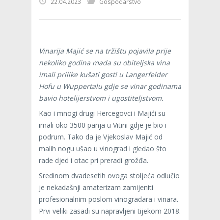
22.04.2023
Gospodarstvo
Vinarija Majić se na tržištu pojavila prije
nekoliko godina mada su obiteljska vina
imali prilike kušati gosti u Langerfelder
Hofu u Wuppertalu gdje se vinar godinama
bavio hotelijerstvom i ugostiteljstvom.
Kao i mnogi drugi Hercegovci i Majići su
imali oko 3500 panja u Vitini gdje je bio i
podrum. Tako da je Vjekoslav Majić od
malih nogu ušao u vinograd i gledao što
rade djed i otac pri preradi grožđa.
Sredinom dvadesetih ovoga stoljeća odlučio
je nekadašnji amaterizam zamijeniti
profesionalnim poslom vinogradara i vinara.
Prvi veliki zasadi su napravljeni tijekom 2018.