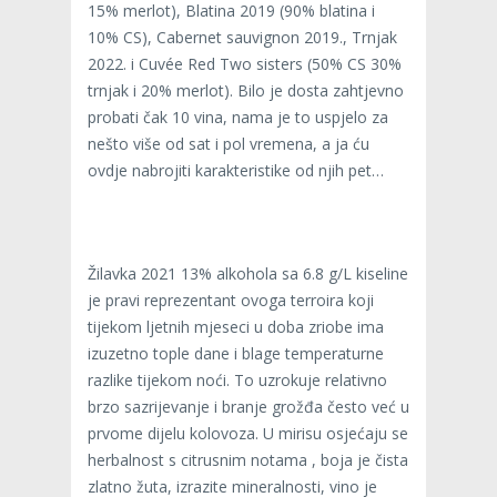
15% merlot), Blatina 2019 (90% blatina i
10% CS), Cabernet sauvignon 2019., Trnjak
2022. i Cuvée Red Two sisters (50% CS 30%
trnjak i 20% merlot). Bilo je dosta zahtjevno
probati čak 10 vina, nama je to uspjelo za
nešto više od sat i pol vremena, a ja ću
ovdje nabrojiti karakteristike od njih pet…
Žilavka 2021 13% alkohola sa 6.8 g/L kiseline
je pravi reprezentant ovoga terroira koji
tijekom ljetnih mjeseci u doba zriobe ima
izuzetno tople dane i blage temperaturne
razlike tijekom noći. To uzrokuje relativno
brzo sazrijevanje i branje grožđa često već u
prvome dijelu kolovoza. U mirisu osjećaju se
herbalnost s citrusnim notama , boja je čista
zlatno žuta, izrazite mineralnosti, vino je