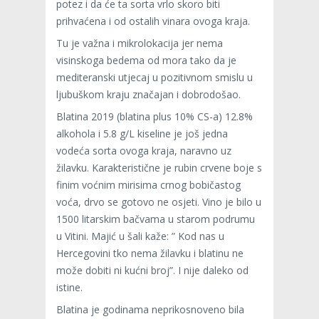
potez i da će ta sorta vrlo skoro biti
prihvaćena i od ostalih vinara ovoga kraja.
Tu je važna i mikrolokacija jer nema
visinskoga bedema od mora tako da je
mediteranski utjecaj u pozitivnom smislu u
ljubuškom kraju značajan i dobrodošao.
Blatina 2019 (blatina plus 10% CS-a) 12.8%
alkohola i 5.8 g/L kiseline je još jedna
vodeća sorta ovoga kraja, naravno uz
žilavku. Karakteristične je rubin crvene boje s
finim voćnim mirisima crnog bobičastog
voća, drvo se gotovo ne osjeti. Vino je bilo u
1500 litarskim bačvama u starom podrumu
u Vitini. Majić u šali kaže: ” Kod nas u
Hercegovini tko nema žilavku i blatinu ne
može dobiti ni kućni broj”. I nije daleko od
istine.
Blatina je godinama neprikosnoveno bila