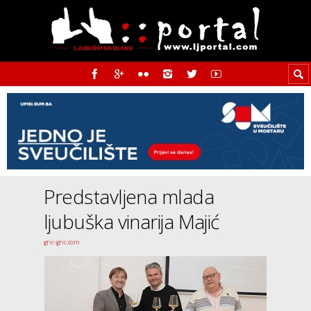
Predstavljena mlada
ljubuška vinarija Majić
gric-gric.com