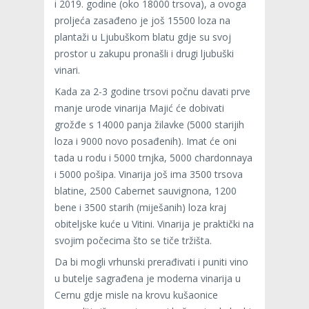
i 2019. godine (oko 18000 trsova), a ovoga
proljeća zasađeno je još 15500 loza na
plantaži u Ljubuškom blatu gdje su svoj
prostor u zakupu pronašli i drugi ljubuški
vinari.
Kada za 2-3 godine trsovi počnu davati prve
manje urode vinarija Majić će dobivati
grožđe s 14000 panja žilavke (5000 starijih
loza i 9000 novo posađenih). Imat će oni
tada u rodu i 5000 trnjka, 5000 chardonnaya
i 5000 pošipa. Vinarija još ima 3500 trsova
blatine, 2500 Cabernet sauvignona, 1200
bene i 3500 starih (miješanih) loza kraj
obiteljske kuće u Vitini. Vinarija je praktički na
svojim počecima što se tiče tržišta.
Da bi mogli vrhunski prerađivati i puniti vino
u butelje sagrađena je moderna vinarija u
Cernu gdje misle na krovu kušaonice