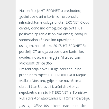
Nakon što je HT ERONET u prethodnoj
godini poslovnim korisnicima ponudio
infrastrukturne usluge unutar ERONET Cloud
centra, odnosno omogućio cjelovita ICT
poslovna rješenja iz oblaka omogućavajući
samostalno i fleksibilno upravljanje
uslugom, na početku 2017. HT ERONET širi
portfelj ICT usluga za poslovne korisnike,
uvodeći novu, u sinergiji s Microsoftom –
Microsoft Office 365.
Prezentacija nove usluge održana je na
prodajnom mjestu HT ERONET-a u Mepas
Mallu u Mostaru, gdje su se nazočnima
obratili član Uprave i izvršni direktor za
nepokretnu mrežu HT ERONET-a Tomislav
Ruk i direktor
Microsofta
BiH Omar Krivošija.
„Usluga
Office 365
je kombinacija uredskih