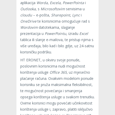
aplikacija
Worda
,
Excela
,
PowerPointa
i
Outlooka
, s
Microsoftovim
servisima u
cloudu
– e-pošta,
Sharepoint
,
Lync
i
OneDrive
te korisnicima omogućuje rad s
Wordovim
datotekama, slaganje
prezentacija u
PowerPointu
, izradu
Excel
tablica ili slanje e-mailova, te pristup njima s
više uređaja, bilo kad i bilo gdje, uz 24-satnu
korisničku podršku.
HT ERONET, u okviru svoje ponude,
poslovnim korisnicima nudi mogućnost
korištenja usluge
Office 365
, uz mjesečno
plaćanje računa. Ovakvim modelom ponude
korisniku se pruža maksimalna fleksibilnost,
te mogućnost povećanja i smanjenja
opsega korištenja usluge u svakom trenutku.
Ovime korisnici mogu povećati učinkovitost
korištenja usluge i, zapravo, platiti isključivo