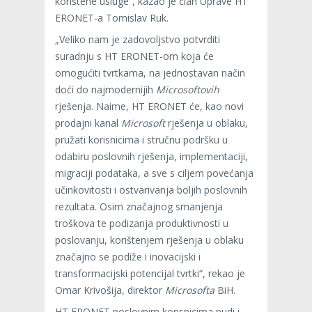
korištene usluge“, kazao je član Uprave HT
ERONET-a Tomislav Ruk.
„Veliko nam je zadovoljstvo potvrditi
suradnju s HT ERONET-om koja će
omogućiti tvrtkama, na jednostavan način
doći do najmodernijih
Microsoftovih
rješenja. Naime, HT ERONET će, kao novi
prodajni kanal
Microsoft
rješenja u oblaku,
pružati korisnicima i stručnu podršku u
odabiru poslovnih rješenja, implementaciji,
migraciji podataka, a sve s ciljem povećanja
učinkovitosti i ostvarivanja boljih poslovnih
rezultata. Osim značajnog smanjenja
troškova te podizanja produktivnosti u
poslovanju, korištenjem rješenja u oblaku
značajno se podiže i inovacijski i
transformacijski potencijal tvrtki“, rekao je
Omar Krivošija, direktor
Microsofta
BiH.
HT ERONET poslovnim korisnicima nudi i