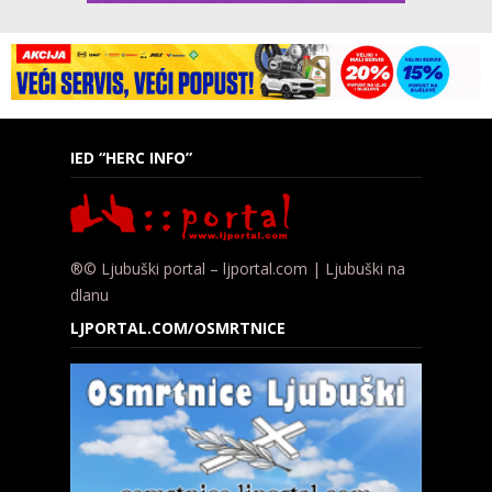
IED “HERC INFO”
®© Ljubuški portal – ljportal.com | Ljubuški na
dlanu
LJPORTAL.COM/OSMRTNICE