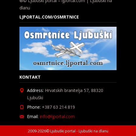
®© Ljubuški portal – ljportal.com | Ljubuški na
dlanu
LJPORTAL.COM/OSMRTNICE
KONTAKT
Address:
Hrvatskih branitelja 57, 88320
Ljubuški
Phone:
+387 63 214 819
Email:
info@ljportal.com
2009-2026© Ljubuški portal - Ljubuški na dlanu